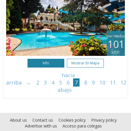
per noche
101
USD
Info
Mostrar En Mapa
hacia
arriba
←
2
3
4
5
6
7
8
9
10
11
12
abajo
About us
Contact us
Cookies policy
Privacy policy
Advertise with us
Acceso para colegas