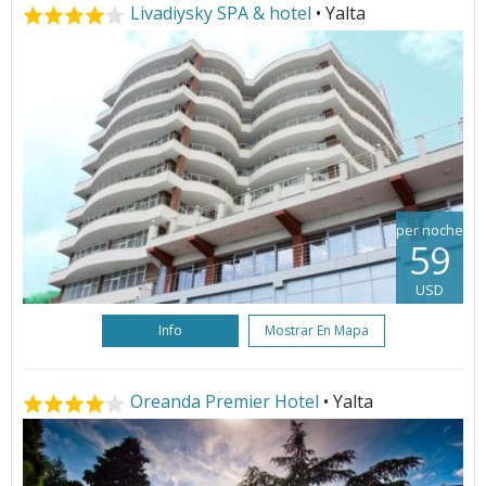
Livadiysky SPA & hotel
• Yalta
per noche
59
USD
Info
Mostrar En Mapa
Oreanda Premier Hotel
• Yalta