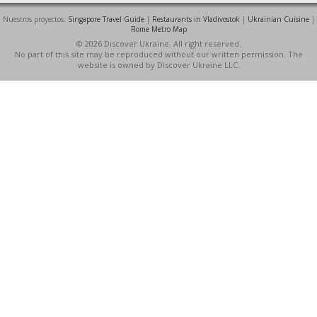
Nuestros proyectos:
Singapore Travel Guide
|
Restaurants in Vladivostok
|
Ukrainian Cuisine
|
Rome Metro Map
© 2026 Discover Ukraine. All right reserved.
No part of this site may be reproduced without our written permission. The
website is owned by Discover Ukraine LLC.