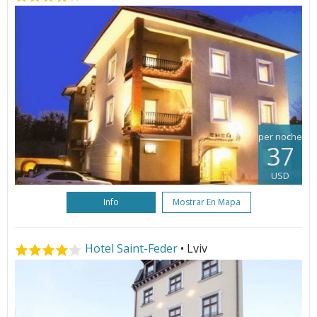
per noche
37
USD
Info
Mostrar En Mapa
Hotel Saint-Feder
• Lviv