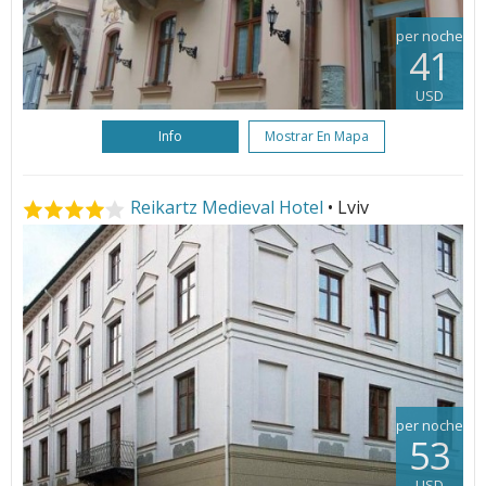
per noche
41
USD
Info
Mostrar En Mapa
Reikartz Medieval Hotel
• Lviv
per noche
53
USD