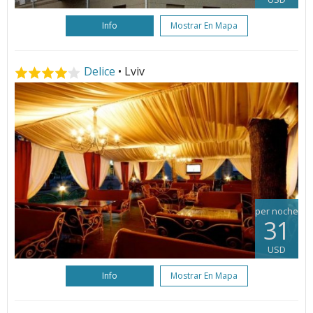
Info
Mostrar En Mapa
Delice
• Lviv
per noche
31
USD
Info
Mostrar En Mapa