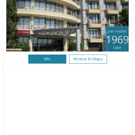
per noche
1969
UAH
Info
Mostrar En Mapa