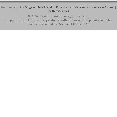
Nuestros proyectos:
Singapore Travel Guide
|
Restaurants in Vladivostok
|
Ukrainian Cuisine
|
Rome Metro Map
© 2026 Discover Ukraine. All right reserved.
No part of this site may be reproduced without our written permission. The
website is owned by Discover Ukraine LLC.