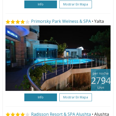
Info
Mostrar En Mapa
Primorsky Park Welness & SPA
• Yalta
per noche
2794
UAH
Info
Mostrar En Mapa
Radisson Resort & SPA Alushta
• Alushta