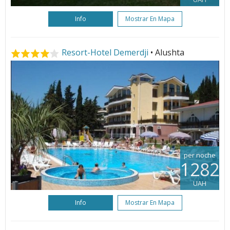
Info
Mostrar En Mapa
Resort-Hotel Demerdji
• Alushta
per noche
1282
UAH
Info
Mostrar En Mapa