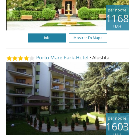
per noche
1168
UAH
Info
Mostrar En Mapa
Porto Mare Park-Hotel
• Alushta
per noche
1603
UAH