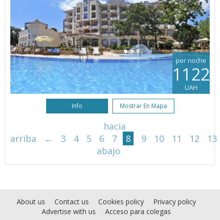
per noche
1122
UAH
Info
Mostrar En Mapa
hacia
arriba
←
3
4
5
6
7
8
9
10
11
12
13
abajo
About us
Contact us
Cookies policy
Privacy policy
Advertise with us
Acceso para colegas