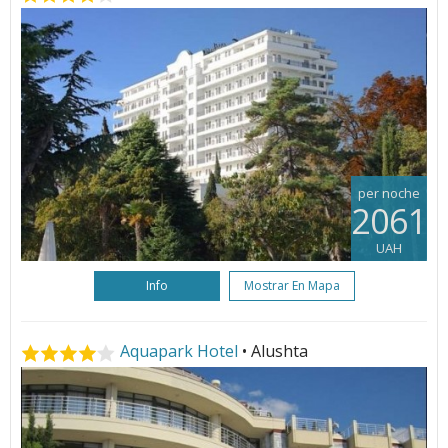
per noche
2061
UAH
Info
Mostrar En Mapa
Aquapark Hotel
• Alushta