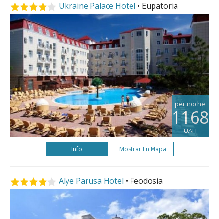
Ukraine Palace Hotel
• Eupatoria
per noche
1168
UAH
Info
Mostrar En Mapa
Alye Parusa Hotel
• Feodosia