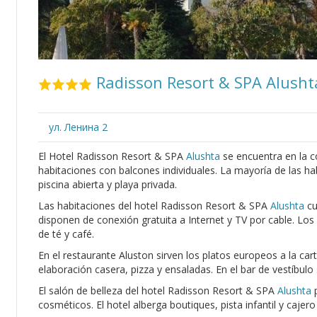
Radisson Resort & SPA Alusht
ул. Ленина 2
El Hotel Radisson Resort & SPA
Alushta
se encuentra en la co
habitaciones con balcones individuales. La mayoría de las ha
piscina abierta y playa privada.
Las habitaciones del hotel Radisson Resort & SPA
Alushta
cu
disponen de conexión gratuita a Internet y TV por cable. L
de té y café.
En el restaurante Aluston sirven los platos europeos a la carta
elaboración casera, pizza y ensaladas. En el bar de vestíbulo
El salón de belleza del hotel Radisson Resort & SPA
Alushta
p
cosméticos. El hotel alberga boutiques, pista infantil y cajer