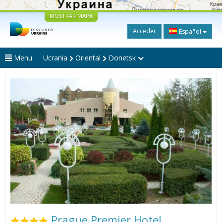
MOSTRAR MAPA
Acceder
Español
Menu
Ucrania
Oriental
Donetsk
Prague Premier Hotel