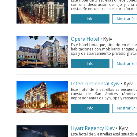
Este hotel de 5 estrellas ofrece conex
con una decoración de lujo y una e
cristal. Se encuentra en el corazón de 
Info
Mostrar En
Opera Hotel
• Kyiv
Este hotel boutique, situado en el co
habitaciones con mobiliario antiguo y
spa y de aparcamiento privado gratuito
Info
Mostrar En
InterContinental Kyiv
• Kyiv
Este hotel de 5 estrellas se encuent
cuesta de San Andrés (Andriivs
impresionantes de Kyiv, spa y restaur
Info
Mostrar En
Hyatt Regency Kiev
• Kyiv
Este hotel de 5 estrellas está situado 