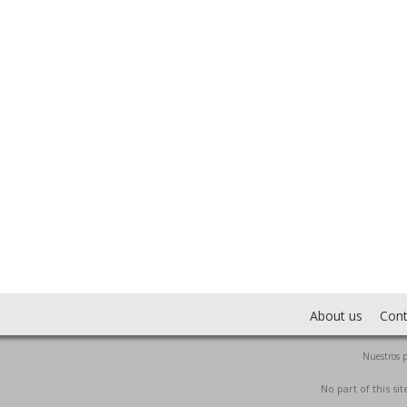
About us
Cont
Nuestros p
No part of this s