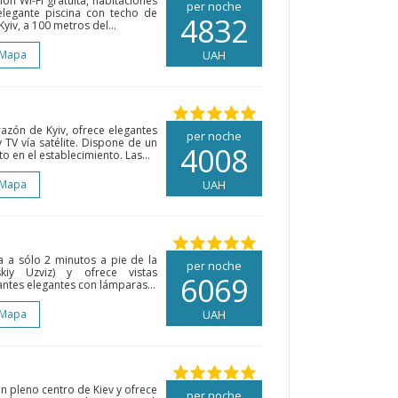
ión Wi-Fi gratuita, habitaciones
per noche
legante piscina con techo de
4832
Kyiv, a 100 metros del...
 Mapa
UAH
razón de Kyiv, ofrece elegantes
per noche
 TV vía satélite. Dispone de un
4008
 en el establecimiento. Las...
 Mapa
UAH
ra a sólo 2 minutos a pie de la
per noche
kiy Uzviz) y ofrece vistas
6069
antes elegantes con lámparas...
 Mapa
UAH
en pleno centro de Kiev y ofrece
per noche