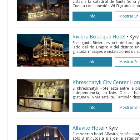
vistas a la catedral de Santa Sofía 
Cuenta con conexión Wi-Fi gratuita, una
Info
Mostrar En
Riviera Boutique Hotel
• Kyiv
El elegante Riviera es un hotel boutiqu
lado del río Dnipro y del distrito fi
gratuita, masajes e instalaciones de sp
Info
Mostrar En
Khreschatyk City Center Hot
El Khreschatyk Hotel está entre la p
Independencia, en Kyiv. Ofrece hab
gratuita y TV vía satélite. También dis
Info
Mostrar En
Alfavito Hotel
• Kyiv
El moderno hotel Alfavito, recién ina
sólo 3 minutos a pie de la estación