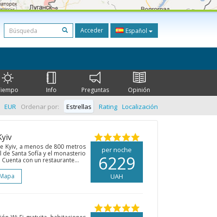
Acceder
Español
Tiempo
Info
Preguntas
Opinión
EUR
Ordenar por:
Estrellas
Rating
Localización
Kyiv
 de Kyiv, a menos de 800 metros
per noche
l de Santa Sofía y el monasterio
6229
 Cuenta con un restaurante...
 Mapa
UAH