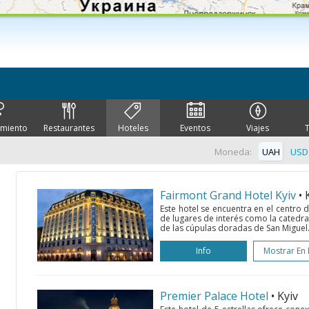
imiento
Restaurantes
Hoteles
Eventos
Viajes
Moneda:
UAH
USD
Fairmont Grand Hotel Kyiv
• 
Este hotel se encuentra en el centro
de lugares de interés como la catedra
de las cúpulas doradas de San Miguel.
Info
Mostrar En
Premier Palace Hotel
• Kyiv