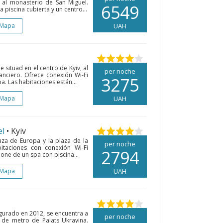
y al monasterio de San Miguel.
6549
 piscina cubierta y un centro...
 Mapa
UAH
e situad en el centro de Kyiv, al
per noche
nanciero. Ofrece conexión Wi-Fi
3275
a. Las habitaciones están...
 Mapa
UAH
el
• Kyiv
laza de Europa y la plaza de la
per noche
itaciones con conexión Wi-Fi
2794
pone de un spa con piscina...
 Mapa
UAH
ugurado en 2012, se encuentra a
per noche
 de metro de Palats Ukrayina.