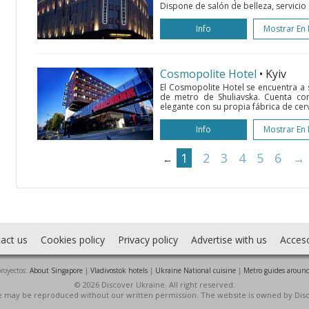
Dispone de salón de belleza, servicio 
Info
Mostrar En
Cosmopolite Hotel
• Kyiv
El Cosmopolite Hotel se encuentra a 
de metro de Shuliavska. Cuenta con
elegante con su propia fábrica de cerv
Info
Mostrar En
1
2
3
4
5
6
→
←
act us
Cookies policy
Privacy policy
Advertise with us
Acces
royectos:
About Singapore
|
Vladivostok hotels
|
Ukraine National cuisine
|
Metro guides around
© 2026 Discover Ukraine. All right reserved.
ite may be reproduced without our written permission. The website is owned by Dis