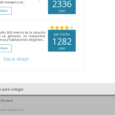
2336
de masajes y un...
 Mapa
UAH
sólo 800 metros de la estación
per noche
 un gimnasio, un restaurante
1282
eza y habitaciones elegantes...
 Mapa
UAH
hacia abajo
o para colegas
 the world
cover Ukraine LLC.