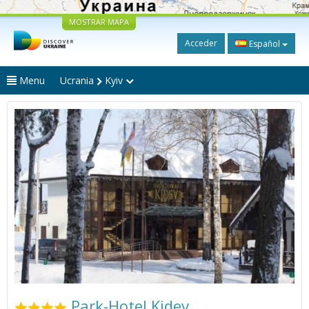
MOSTRAR MAPA
Acceder
Español
Menu
Ucrania
Kyiv
Park-Hotel Kidev