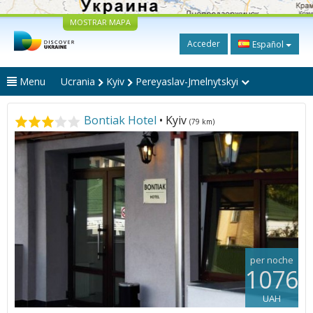
MOSTRAR MAPA
Acceder
Español
Menu
Ucrania
Kyiv
Pereyaslav-Jmelnytskyi
Bontiak Hotel
• Kyiv
(79 km)
per noche
1076
UAH