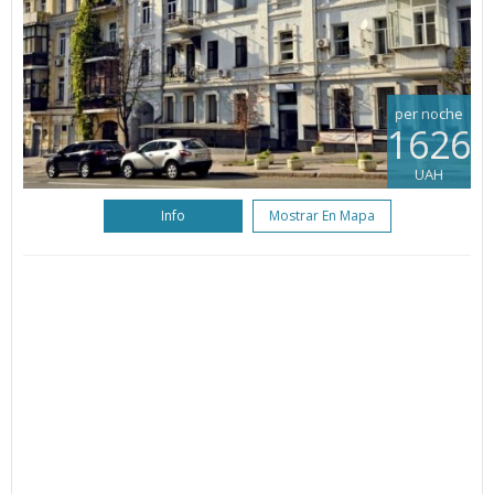
per noche
1626
UAH
Info
Mostrar En Mapa