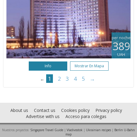
per noche
389
UAH
Info
Mostrar En Mapa
1
2
3
4
5
→
←
About us
Contact us
Cookies policy
Privacy policy
Advertise with us
Acceso para colegas
Nuestros proyectos:
Singapore Travel Guide
|
Vladivostok
|
Ukrainian recipes
|
Berlin U-Bahn
map