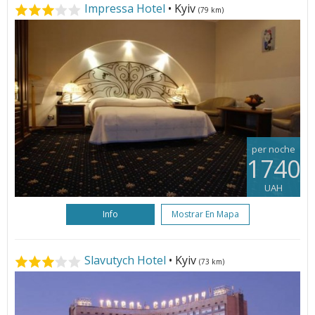
Impressa Hotel
• Kyiv
(79 km)
per noche
1740
UAH
Info
Mostrar En Mapa
Slavutych Hotel
• Kyiv
(73 km)