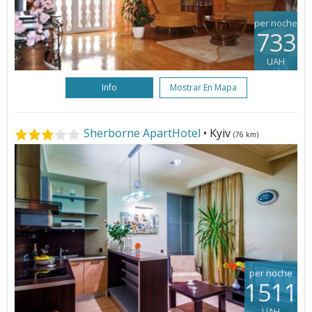
per noche
733
UAH
Info
Mostrar En Mapa
Sherborne ApartHotel
• Kyiv
(76 km)
per noche
1511
UAH