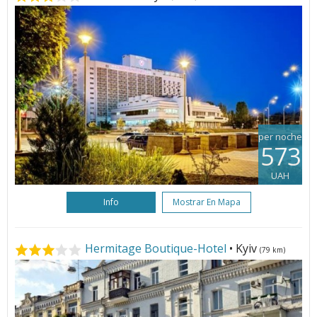
per noche
573
UAH
Info
Mostrar En Mapa
Hermitage Boutique-Hotel
• Kyiv
(79 km)