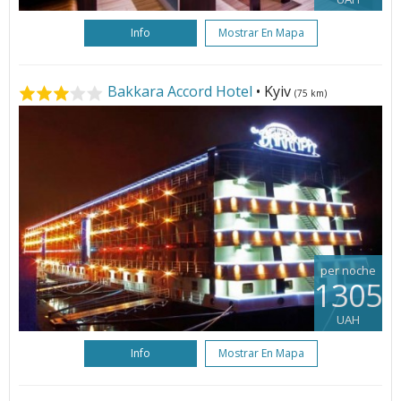
Info
Mostrar En Mapa
Bakkara Accord Hotel
• Kyiv
(75 km)
per noche
1305
UAH
Info
Mostrar En Mapa