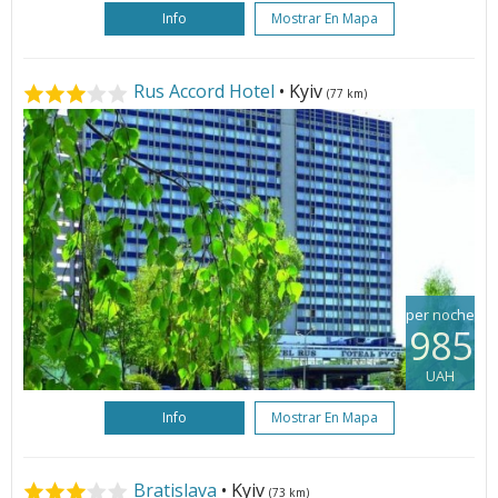
Info
Mostrar En Mapa
Rus Accord Hotel
• Kyiv
(77 km)
per noche
985
UAH
Info
Mostrar En Mapa
Bratislava
• Kyiv
(73 km)