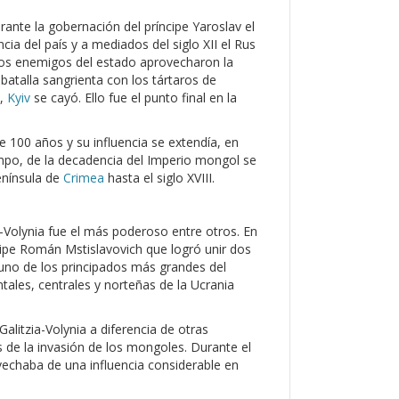
urante la gobernación del príncipe Yaroslav el
cia del país y a mediados del siglo XII el Rus
 Los enemigos del estado aprovecharon la
batalla sangrienta con los tártaros de
n,
Kyiv
se cayó. Ello fue el punto final en la
 100 años y su influencia se extendía, en
empo, de la decadencia del Imperio mongol se
enínsula de
Crimea
hasta el siglo XVIII.
ia-Volynia fue el más poderoso entre otros. En
cipe Román Mstislavovich que logró unir dos
n uno de los principados más grandes del
tales, centrales y norteñas de la Ucrania
alitzia-Volynia a diferencia de otras
s de la invasión de los mongoles. Durante el
ovechaba de una influencia considerable en