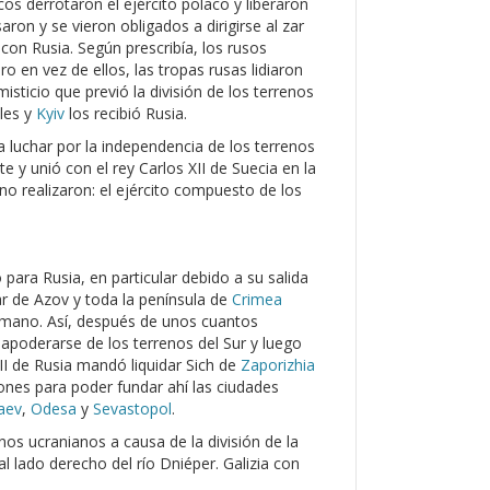
os derrotaron el ejército polaco y liberaron
ron y se vieron obligados a dirigirse al zar
con Rusia. Según prescribía, los rusos
o en vez de ellos, las tropas rusas lidiaron
isticio que previó la división de los terrenos
ales y
Kyiv
los recibió Rusia.
luchar por la independencia de los terrenos
 y unió con el rey Carlos XII de Suecia en la
no realizaron: el ejército compuesto de los
ara Rusia, en particular debido a su salida
ar de Azov y toda la península de
Crimea
tomano. Así, después de unos cuantos
n apoderarse de los terrenos del Sur y luego
II de Rusia mandó liquidar Sich de
Zaporizhia
ones para poder fundar ahí las ciudades
aev
,
Odesa
y
Sevastopol
.
renos ucranianos a causa de la división de la
 lado derecho del río Dniéper. Galizia con