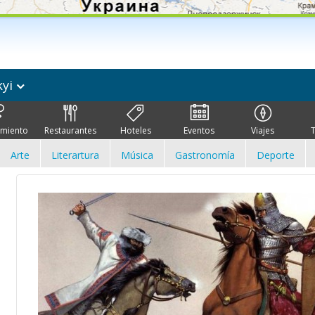
kyi
imiento
Restaurantes
Hoteles
Eventos
Viajes
Arte
Literartura
Música
Gastronomía
Deporte