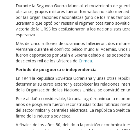
Durante la Segunda Guerra Mundial, el movimiento de guerri
obstante, grupos militares fueron formados no sólo merced a l
por las organizaciones nacionalistas (uno de los más famosos
ucraniano que optó por resistir el régimen totalitario soviétic
victoria de la URSS les desilusionaron a los nacionalistas uc
esperanza.
Más de cinco millones de ucranianos fallecieron, dos millone
Alemania durante el conflicto bélico mundial. Además, unos 
fueron deportados por Stalin a Siberia debido a las sospecha
doscientos mil de los tártaros de
Crimea
.
Período de posguerra e independencia
En 1944 la República Soviética Ucraniana y unas otras repúbl
determinar su curso exterior y establecer las relaciones inte
de la Organización de las Naciones Unidas, se convirtió en 
Pese al daño considerable, Ucrania logró reanimar la econo
años de posguerra fueron reconstruidas todas fábricas met
del sector militar y centrales eléctricas. La república Soviét
firme de la industria soviética.
A finales de los años 80, debido a la posición económica ines