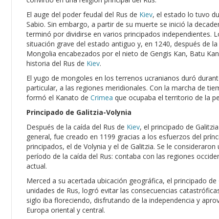
El auge del poder feudal del Rus de
Kiev
, el estado lo tuvo d
Sabio. Sin embargo, a partir de su muerte se inició la decaden
terminó por dividirse en varios principados independientes.
situación grave del estado antiguo y, en 1240, después de la 
Mongolia encabezados por el nieto de Gengis Kan, Batu Ka
historia del Rus de
Kiev
.
El yugo de mongoles en los terrenos ucranianos duró durante
particular, a las regiones meridionales. Con la marcha de ti
formó el Kanato de
Crimea
que ocupaba el territorio de la p
Principado de Galitzia-Volynia
Después de la caída del Rus de
Kiev
, el principado de Galitz
general, fue creado en 1199 gracias a los esfuerzos del prín
principados, el de Volynia y el de Galitzia. Se le consideraro
período de la caída del Rus: contaba con las regiones occiden
actual.
Merced a su acertada ubicación geográfica, el principado de G
unidades de Rus, logró evitar las consecuencias catastrófica
siglo iba floreciendo, disfrutando de la independencia y apr
Europa oriental y central.