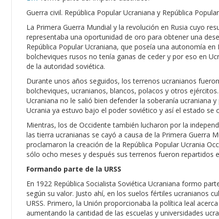
Guerra civil. República Popular Ucraniana y República Popula
La Primera Guerra Mundial y la revolución en Rusia cuyo resu
representaba una oportunidad de oro para obtener una dese
República Popular Ucraniana, que poseía una autonomía en R
bolcheviques rusos no tenía ganas de ceder y por eso en Ucra
de la autoridad soviética.
Durante unos años seguidos, los terrenos ucranianos fueron 
bolcheviques, ucranianos, blancos, polacos y otros ejércitos.
Ucraniana no le salió bien defender la soberanía ucraniana y 
Ucrania ya estuvo bajo el poder soviético y así el estado se c
Mientras, los de Occidente también lucharon por la indepen
las tierra ucranianas se cayó a causa de la Primera Guerra 
proclamaron la creación de la República Popular Ucrania Occ
sólo ocho meses y después sus terrenos fueron repartidos 
Formando parte de la URSS
En 1922 República Socialista Soviética Ucraniana formo parte
según su valor. Justo ahí, en los suelos fértiles ucranianos c
URSS. Primero, la Unión proporcionaba la política leal acerca
aumentando la cantidad de las escuelas y universidades ucra