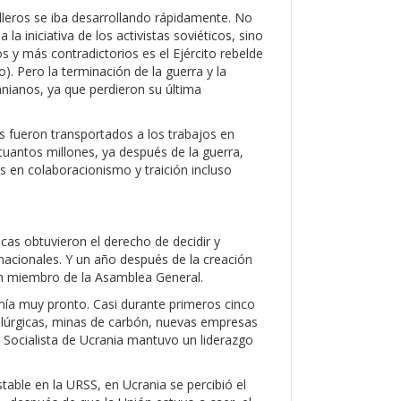
lleros se iba desarrollando rápidamente. No
a iniciativa de los activistas soviéticos, sino
 y más contradictorios es el Ejército rebelde
o). Pero la terminación de la guerra y la
ranianos, ya que perdieron su última
s fueron transportados a los trabajos en
cuantos millones, ya después de la guerra,
s en colaboracionismo y traición incluso
icas obtuvieron el derecho de decidir y
rnacionales. Y un año después de la creación
un miembro de la Asamblea General.
mía muy pronto. Casi durante primeros cinco
alúrgicas, minas de carbón, nuevas empresas
ica Socialista de Ucrania mantuvo un liderazgo
table en la URSS, en Ucrania se percibió el