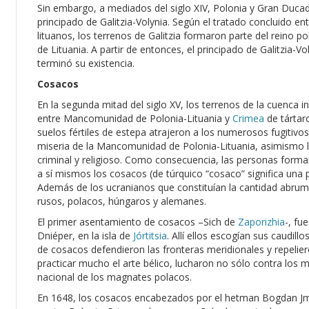
Sin embargo, a mediados del siglo XIV, Polonia y Gran Ducad
principado de Galitzia-Volynia. Según el tratado concluido ent
lituanos, los terrenos de Galitzia formaron parte del reino p
de Lituania. A partir de entonces, el principado de Galitzia-V
terminó su existencia.
Cosacos
En la segunda mitad del siglo XV, los terrenos de la cuenca i
entre Mancomunidad de Polonia-Lituania y
Crimea
de tártar
suelos fértiles de estepa atrajeron a los numerosos fugitivo
miseria de la Mancomunidad de Polonia-Lituania, asimismo 
criminal y religioso. Como consecuencia, las personas form
a sí mismos los cosacos (de túrquico “cosaco” significa una 
Además de los ucranianos que constituían la cantidad abrum
rusos, polacos, húngaros y alemanes.
El primer asentamiento de cosacos –Sich de
Zaporizhia
-, fu
Dniéper, en la isla de
Jórtitsia
. Allí ellos escogían sus caudil
de cosacos defendieron las fronteras meridionales y repelier
practicar mucho el arte bélico, lucharon no sólo contra los
nacional de los magnates polacos.
En 1648, los cosacos encabezados por el hetman Bogdan Jm