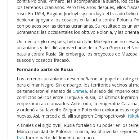
contra Polonia. Primero, les acompañaba la suerte, los cosac
los terrenos ucranianos. Pero tres años después, ellos fracasa
ruso. En 1654, Bogdan Jmelnytsky concluyó el tratado bélico 
debieron apoyar a los cosacos en la lucha contra Polonia. Per
con polacos por las tierras ucranianas. Su resultado es un arm
ucranianos: las occidentales los obtuvo Polonia, y las orient
Un medio siglo después, hetman Iván Mazepa que no cesaba 
ucranianos y decidió aprovecharse de la Gran Guerra del Norte
batalla contra Rusia. Sin embargo, los proyectos de Mazepa 
suecos y cosacos fracasó.
Formando parte de Rusia
Los terrenos ucranianos desempeñaron un papel estratégico p
para el mar Negro. Sin embargo, los territorios vecinos al m
pertenecieron el Kanato de
Crimea
, el aliado del Imperio o
conflictos bélicos entre Turquía y Rusia, los últimos lograro
empezaron a colonizarlos. Ante todo, la emperatriz Catalina 
y ordenó a su favorito Gregorio Potemkin explorar esas regi
nuevas. Así, merced a él, allí surgieron Dnipropetrovsk,
Nikol
A finales del siglo XVIII, Rusia fortaleció su poder en los ter
Mancomunidad de Polonia-Lituania, así obtuvo las regiones al
Lviv
formó parte del Imperio austriaco.