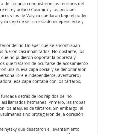
o de Lituania conquistaron los terrenos del
re el rey polaco Casimiro y los príncipes
olaco, y los de Volynia quedaron bajo el poder
olynia dejo de ser un estado independiente y
nferior del río Dniéper que se encontraban
os fueron casi inhabitados. No obstante, los
s que no pudieron soportar la pobreza y
los que trataron de ocultarse de acosamiento
aron una nueva capa social y se denominaron
persona libre e independiente, aventurero).
adora, esa capa contaba con los tártaros,
e fundada detrás de los rápidos del río
los así llamados hetmanes. Primero, las tropas
on los ataques de tártaros. Sin embargo, al
 musulmanes sino protegieron de la opresión
elnytsky que desataron el levantamiento