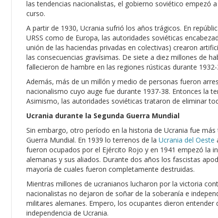
las tendencias nacionalistas, el gobierno soviético empezó 
curso.
A partir de 1930, Ucrania sufrió los años trágicos. En repúbl
URSS como de Europa, las autoridades soviéticas encabezadas 
unión de las haciendas privadas en colectivas) crearon artific
las consecuencias gravísimas. De siete a diez millones de ha
fallecieron de hambre en las regiones rústicas durante 1932-
Además, más de un millón y medio de personas fueron arrest
nacionalismo cuyo auge fue durante 1937-38. Entonces la ter
Asimismo, las autoridades soviéticas trataron de eliminar tod
Ucrania durante la Segunda Guerra Mundial
Sin embargo, otro período en la historia de Ucrania fue más
Guerra Mundial. En 1939 lo terrenos de la
Ucrania del Oeste
a
fueron ocupados por el Ejército Rojo y en 1941 empezó la inv
alemanas y sus aliados. Durante dos años los fascistas apod
mayoría de cuales fueron completamente destruidas.
Mientras millones de ucranianos lucharon por la victoria con
nacionalistas no dejaron de soñar de la soberanía e indepen
militares alemanes. Empero, los ocupantes dieron entender q
independencia de Ucrania.