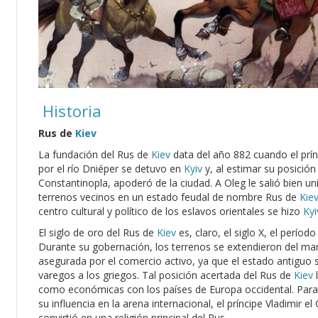
Historia
Rus de
Kiev
La fundación del Rus de
Kiev
data del año 882 cuando el prí
por el río Dniéper se detuvo en
Kyiv
y, al estimar su posición
Constantinopla, apoderó de la ciudad. A Oleg le salió bien uni
terrenos vecinos en un estado feudal de nombre Rus de
Kie
centro cultural y político de los eslavos orientales se hizo
Kyi
El siglo de oro del Rus de
Kiev
es, claro, el siglo X, el períod
Durante su gobernación, los terrenos se extendieron del mar
asegurada por el comercio activo, ya que el estado antiguo 
varegos a los griegos. Tal posición acertada del Rus de
Kiev
l
como económicas con los países de Europa occidental. Para 
su influencia en la arena internacional, el príncipe Vladimir e
convirtió en una religión principal del Rus.