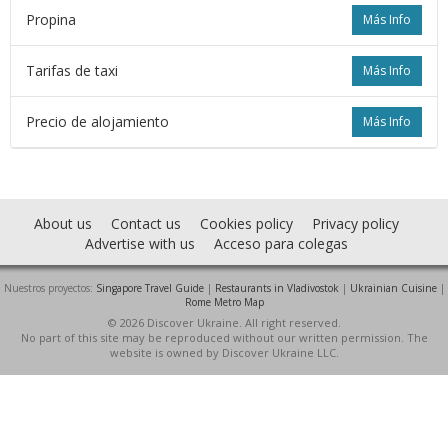
Propina
Más Info
Tarifas de taxi
Más Info
Precio de alojamiento
Más Info
About us
Contact us
Cookies policy
Privacy policy
Advertise with us
Acceso para colegas
Nuestros proyectos:
Singapore Travel Guide
|
Restaurants in Vladivostok
|
Ukrainian Cuisine
|
Rome Metro Map
© 2026 Discover Ukraine. All right reserved.
No part of this site may be reproduced without our written permission. The
website is owned by Discover Ukraine LLC.