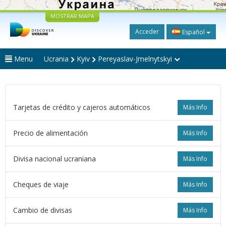
MOSTRAR MAPA
Acceder
Español
Menu
Ucrania
Kyiv
Pereyaslav-Jmelnytskyi
Tarjetas de crédito y cajeros automáticos
Más Info
Precio de alimentación
Más Info
Divisa nacional ucraniana
Más Info
Cheques de viaje
Más Info
Cambio de divisas
Más Info