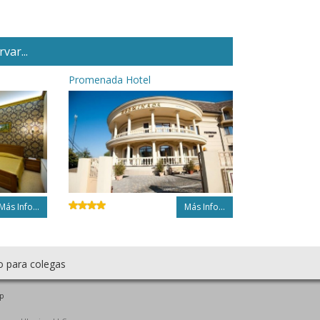
var...
Promenada Hotel
Más Info...
Más Info...
o para colegas
p