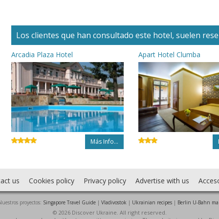
Los clientes que han consultado este hotel, suelen reser
Arcadia Plaza Hotel
Apart Hotel Clumba
Más Info...
act us
Cookies policy
Privacy policy
Advertise with us
Acces
Nuestros proyectos:
Singapore Travel Guide
|
Vladivostok
|
Ukrainian recipes
|
Berlin U-Bahn ma
© 2026 Discover Ukraine. All right reserved.