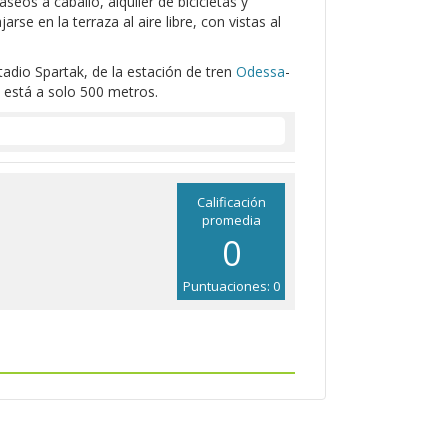
eos a caballo, alquiler de bicicletas y
se en la terraza al aire libre, con vistas al
adio Spartak, de la estación de tren
Odessa
-
está a solo 500 metros.
Calificación
promedia
0
Puntuaciones: 0