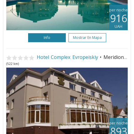
per noche
916
UAH
Info
Mostrar En Mapa
Hotel Complex Evropeiskiy
• Meridional
(522 km)
per noche
893