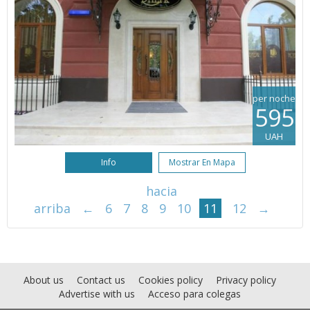
per noche
595
UAH
Info
Mostrar En Mapa
hacia
arriba
←
6
7
8
9
10
11
12
→
About us
Contact us
Cookies policy
Privacy policy
Advertise with us
Acceso para colegas