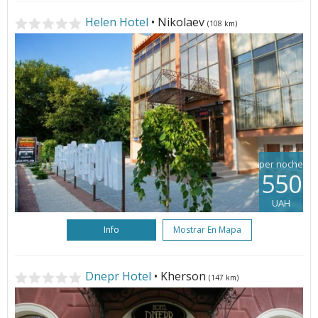
Helen Hotel
• Nikolaev
(108 km)
per noche
550
UAH
Info
Mostrar En Mapa
Dnepr Hotel
• Kherson
(147 km)