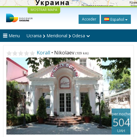
MOSTRAR MAPA
Acceder
Español
Menu
Ucrania
Meridional
Odesa
Korall
• Nikolaev
(109 km)
per noche
504
UAH