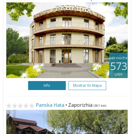
per noche
573
UAH
Info
Mostrar En Mapa
Panska Hata
• Zaporizhia
(361 km)