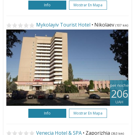
Info
Mostrar En Mapa
Mykolayiv Tourist Hotel
• Nikolaev
(107 km)
per noche
206
UAH
Info
Mostrar En Mapa
Venecia Hotel & SPA
• Zaporizhia
(363 km)