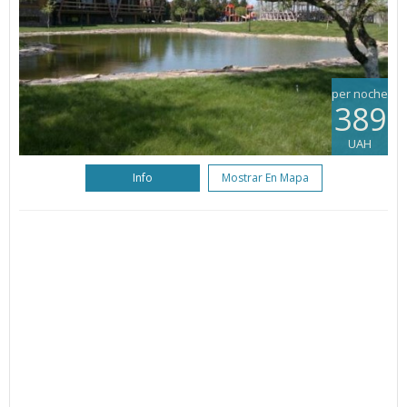
per noche
389
UAH
Info
Mostrar En Mapa