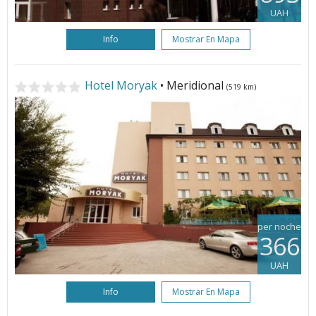
UAH
Info
Mostrar En Mapa
Hotel Moryak
• Meridional
(519 km)
per noche
366
UAH
Info
Mostrar En Mapa