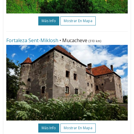
Más Info
Mostrar En Mapa
Fortaleza Sent-Miklosh
• Mucacheve
(310 km)
Más Info
Mostrar En Mapa