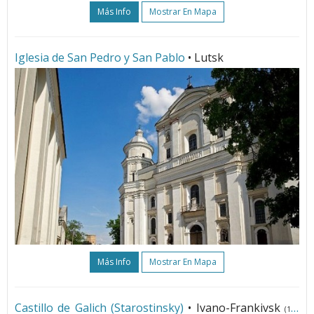
Más Info
Mostrar En Mapa
Iglesia de San Pedro y San Pablo
• Lutsk
Más Info
Mostrar En Mapa
Castillo de Galich (Starostinsky)
• Ivano-Frankivsk
(186