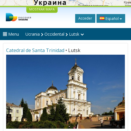
MOSTRAR MAPA
Acceder
Español
Menu
Ucrania
Occidental
Lutsk
Catedral de Santa Trinidad
• Lutsk