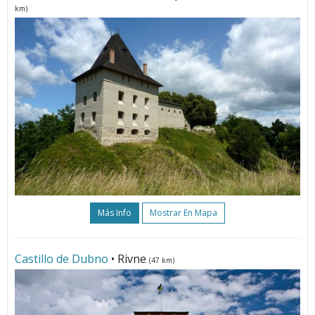
km)
Más Info
Mostrar En Mapa
Castillo de Dubno
• Rivne
(47 km)