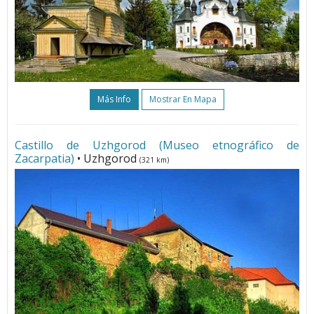
Más Info
Mostrar En Mapa
Сastillo de Uzhgorod (Museo etnográfico de
Zacarpatia)
• Uzhgorod
(321 km)