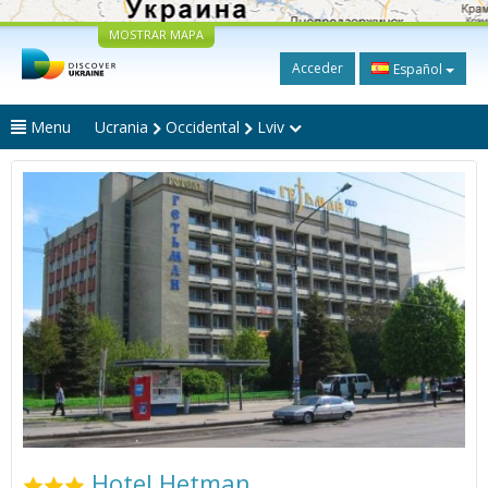
MOSTRAR MAPA
Acceder
Español
Menu
Ucrania
Occidental
Lviv
Hotel Hetman