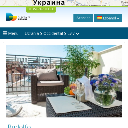
MOSTRAR MAPA
Acceder
Español
Menu
Ucrania
Occidental
Lviv
Rudolfo