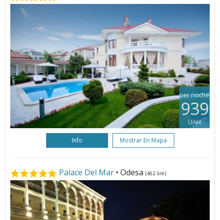
per noche
939
UAH
Info
Mostrar En Mapa
Palace Del Mar
• Odesa
(462 km)