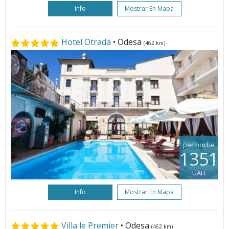
Info
Mostrar En Mapa
Hotel Otrada
• Odesa
(462 km)
per noche
1351
UAH
Info
Mostrar En Mapa
Villa le Premier
• Odesa
(462 km)