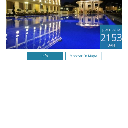
per noche
2153
UAH
Info
Mostrar En Mapa