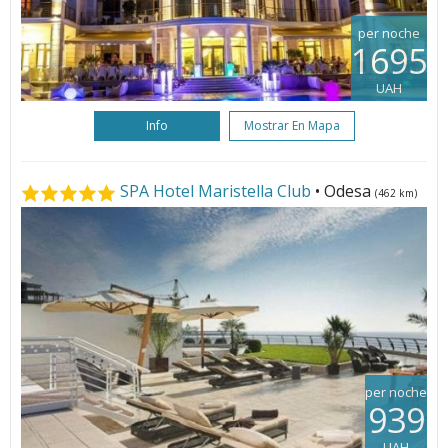
per noche
1695
UAH
Info
Mostrar En Mapa
SPA Hotel Maristella Club
• Odesa
(462 km)
per noche
939
UAH