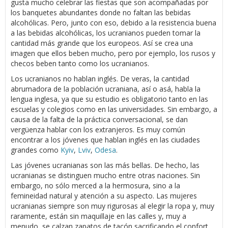
gusta mucho celebrar las fiestas que son acompañadas por
los banquetes abundantes donde no faltan las bebidas
alcohólicas. Pero, junto con eso, debido a la resistencia buena
a las bebidas alcohólicas, los ucranianos pueden tomar la
cantidad más grande que los europeos. Así se crea una
imagen que ellos beben mucho, pero por ejemplo, los rusos y
checos beben tanto como los ucranianos.
Los ucranianos no hablan inglés. De veras, la cantidad
abrumadora de la población ucraniana, así o asá, habla la
lengua inglesa, ya que su estudio es obligatorio tanto en las
escuelas y colegios como en las universidades. Sin embargo, a
causa de la falta de la práctica conversacional, se dan
vergüenza hablar con los extranjeros. Es muy común
encontrar a los jóvenes que hablan inglés en las ciudades
grandes como
Kyiv
,
Lviv
,
Odesa
.
Las jóvenes ucranianas son las más bellas. De hecho, las
ucranianas se distinguen mucho entre otras naciones. Sin
embargo, no sólo merced a la hermosura, sino a la
femineidad natural y atención a su aspecto. Las mujeres
ucranianas siempre son muy rigurosas al elegir la ropa y, muy
raramente, están sin maquillaje en las calles y, muy a
menudo, se calzan zapatos de tacón sacrificando el confort