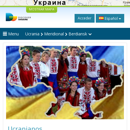
MOSTRAR MAPA
Acceder
Español
Menu
Ucrania
Meridional
Berdiansk
Ucranianos