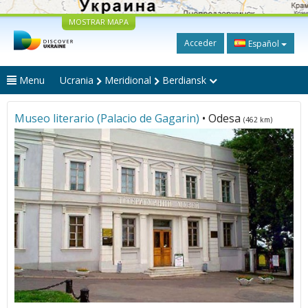
MOSTRAR MAPA
Acceder
Español
Menu
Ucrania
Meridional
Berdiansk
Museo literario (Palacio de Gagarin)
• Odesa
(462 km)