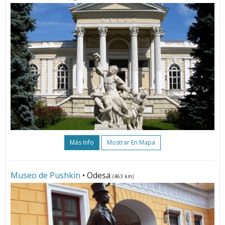
Más Info
Mostrar En Mapa
Museo de Pushkin
• Odesa
(463 km)