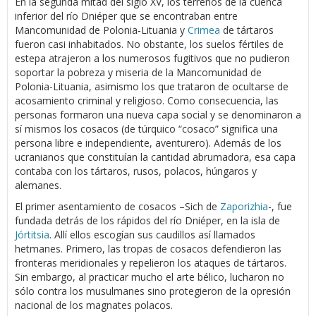
En la segunda mitad del siglo XV, los terrenos de la cuenca
inferior del río Dniéper que se encontraban entre
Mancomunidad de Polonia-Lituania y
Crimea
de tártaros
fueron casi inhabitados. No obstante, los suelos fértiles de
estepa atrajeron a los numerosos fugitivos que no pudieron
soportar la pobreza y miseria de la Mancomunidad de
Polonia-Lituania, asimismo los que trataron de ocultarse de
acosamiento criminal y religioso. Como consecuencia, las
personas formaron una nueva capa social y se denominaron a
sí mismos los cosacos (de túrquico “cosaco” significa una
persona libre e independiente, aventurero). Además de los
ucranianos que constituían la cantidad abrumadora, esa capa
contaba con los tártaros, rusos, polacos, húngaros y
alemanes.
El primer asentamiento de cosacos –Sich de
Zaporizhia
-, fue
fundada detrás de los rápidos del río Dniéper, en la isla de
Jórtitsia
. Allí ellos escogían sus caudillos así llamados
hetmanes. Primero, las tropas de cosacos defendieron las
fronteras meridionales y repelieron los ataques de tártaros.
Sin embargo, al practicar mucho el arte bélico, lucharon no
sólo contra los musulmanes sino protegieron de la opresión
nacional de los magnates polacos.