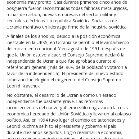
economía muy pronto. Casi durante primeros cinco años de
posguerra fueron reconstruidas todas fábricas metalúrgicas,
minas de carbón, nuevas empresas del sector militar y
centrales eléctricas. La república Soviética Socialista de
Ucrania mantuvo un liderazgo firme de la industria soviética.
A finales de los años 80, debido a la posición económica
inestable en la URSS, en Ucrania se percibió el levantamiento
del movimiento nacional. Y en agosto de 1991, después de
que la Unión estuvo a caer, el Consejo Supremo declaró la
independencia de Ucrania que fue aprobada durante el
referéndum general (más del 90% de la población votaron a
favor de la independencia). El presidente del nuevo estado
soberano fue elegido el ex gerente del Consejo Supremo
Leonid Kravchuk.
No obstante, el desarrollo de Ucrania como un estado
independiente fue bastante grave. Las reformas
inconsecuentes del nuevo gobierno sólo engravaron la crisis
económica heredado del Unión Soviética y llevaron al colapso
político. Así, en 1994 tuvo lugar el cambio de autoridades y
Leonid Kuchma se hizo el presidente y gobernó el país
durante diez años seguidos. Logró reanimar la economía,
pero su segundo período presidencial fue marcado por una