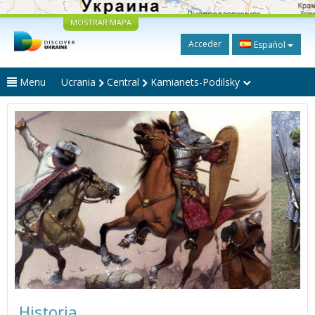
MOSTRAR MAPA
Acceder
Español
Menu
Ucrania
Central
Kamianets-Podilsky
Historia