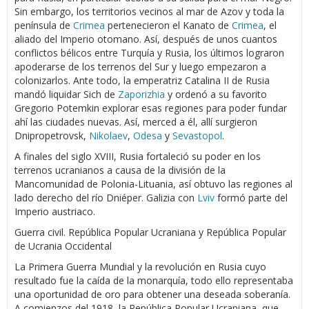
Sin embargo, los territorios vecinos al mar de Azov y toda la
península de
Crimea
pertenecieron el Kanato de
Crimea
, el
aliado del Imperio otomano. Así, después de unos cuantos
conflictos bélicos entre Turquía y Rusia, los últimos lograron
apoderarse de los terrenos del Sur y luego empezaron a
colonizarlos. Ante todo, la emperatriz Catalina II de Rusia
mandó liquidar Sich de
Zaporizhia
y ordenó a su favorito
Gregorio Potemkin explorar esas regiones para poder fundar
ahí las ciudades nuevas. Así, merced a él, allí surgieron
Dnipropetrovsk,
Nikolaev
,
Odesa
y
Sevastopol
.
A finales del siglo XVIII, Rusia fortaleció su poder en los
terrenos ucranianos a causa de la división de la
Mancomunidad de Polonia-Lituania, así obtuvo las regiones al
lado derecho del río Dniéper. Galizia con
Lviv
formó parte del
Imperio austriaco.
Guerra civil. República Popular Ucraniana y República Popular
de Ucrania Occidental
La Primera Guerra Mundial y la revolución en Rusia cuyo
resultado fue la caída de la monarquía, todo ello representaba
una oportunidad de oro para obtener una deseada soberanía.
A comienzos del 1918, la República Popular Ucraniana, que