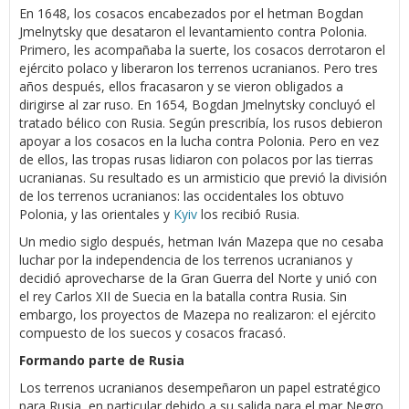
En 1648, los cosacos encabezados por el hetman Bogdan
Jmelnytsky que desataron el levantamiento contra Polonia.
Primero, les acompañaba la suerte, los cosacos derrotaron el
ejército polaco y liberaron los terrenos ucranianos. Pero tres
años después, ellos fracasaron y se vieron obligados a
dirigirse al zar ruso. En 1654, Bogdan Jmelnytsky concluyó el
tratado bélico con Rusia. Según prescribía, los rusos debieron
apoyar a los cosacos en la lucha contra Polonia. Pero en vez
de ellos, las tropas rusas lidiaron con polacos por las tierras
ucranianas. Su resultado es un armisticio que previó la división
de los terrenos ucranianos: las occidentales los obtuvo
Polonia, y las orientales y
Kyiv
los recibió Rusia.
Un medio siglo después, hetman Iván Mazepa que no cesaba
luchar por la independencia de los terrenos ucranianos y
decidió aprovecharse de la Gran Guerra del Norte y unió con
el rey Carlos XII de Suecia en la batalla contra Rusia. Sin
embargo, los proyectos de Mazepa no realizaron: el ejército
compuesto de los suecos y cosacos fracasó.
Formando parte de Rusia
Los terrenos ucranianos desempeñaron un papel estratégico
para Rusia, en particular debido a su salida para el mar Negro.