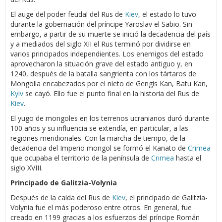
El auge del poder feudal del Rus de
Kiev
, el estado lo tuvo
durante la gobernación del príncipe Yaroslav el Sabio. Sin
embargo, a partir de su muerte se inició la decadencia del país
y a mediados del siglo XII el Rus terminó por dividirse en
varios principados independientes. Los enemigos del estado
aprovecharon la situación grave del estado antiguo y, en
1240, después de la batalla sangrienta con los tártaros de
Mongolia encabezados por el nieto de Gengis Kan, Batu Kan,
Kyiv
se cayó. Ello fue el punto final en la historia del Rus de
Kiev
.
El yugo de mongoles en los terrenos ucranianos duró durante
100 años y su influencia se extendía, en particular, a las
regiones meridionales. Con la marcha de tiempo, de la
decadencia del Imperio mongol se formó el Kanato de
Crimea
que ocupaba el territorio de la península de
Crimea
hasta el
siglo XVIII.
Principado de Galitzia-Volynia
Después de la caída del Rus de
Kiev
, el principado de Galitzia-
Volynia fue el más poderoso entre otros. En general, fue
creado en 1199 gracias a los esfuerzos del príncipe Román