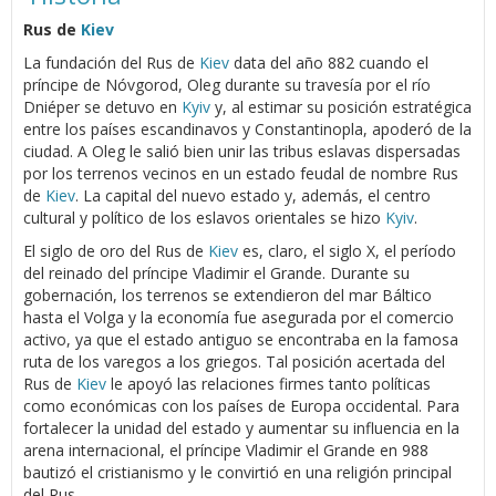
Rus de
Kiev
La fundación del Rus de
Kiev
data del año 882 cuando el
príncipe de Nóvgorod, Oleg durante su travesía por el río
Dniéper se detuvo en
Kyiv
y, al estimar su posición estratégica
entre los países escandinavos y Constantinopla, apoderó de la
ciudad. A Oleg le salió bien unir las tribus eslavas dispersadas
por los terrenos vecinos en un estado feudal de nombre Rus
de
Kiev
. La capital del nuevo estado y, además, el centro
cultural y político de los eslavos orientales se hizo
Kyiv
.
El siglo de oro del Rus de
Kiev
es, claro, el siglo X, el período
del reinado del príncipe Vladimir el Grande. Durante su
gobernación, los terrenos se extendieron del mar Báltico
hasta el Volga y la economía fue asegurada por el comercio
activo, ya que el estado antiguo se encontraba en la famosa
ruta de los varegos a los griegos. Tal posición acertada del
Rus de
Kiev
le apoyó las relaciones firmes tanto políticas
como económicas con los países de Europa occidental. Para
fortalecer la unidad del estado y aumentar su influencia en la
arena internacional, el príncipe Vladimir el Grande en 988
bautizó el cristianismo y le convirtió en una religión principal
del Rus.