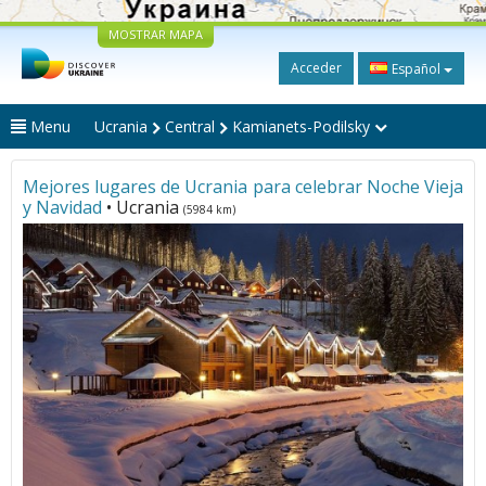
MOSTRAR MAPA
Acceder
Español
Menu
Ucrania
Central
Kamianets-Podilsky
Mejores lugares de Ucrania para celebrar Noche Vieja
y Navidad
• Ucrania
(5984 km)