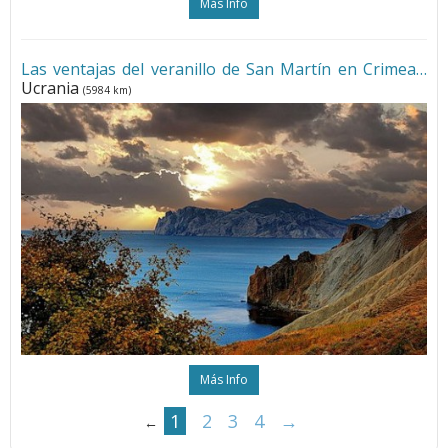
Más Info
Las ventajas del veranillo de San Martín en Crimea
•
Ucrania
(5984 km)
Más Info
1
2
3
4
→
←