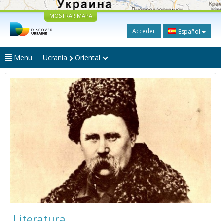
MOSTRAR MAPA
Acceder
Español
Menu
Ucrania
Oriental
Literatura