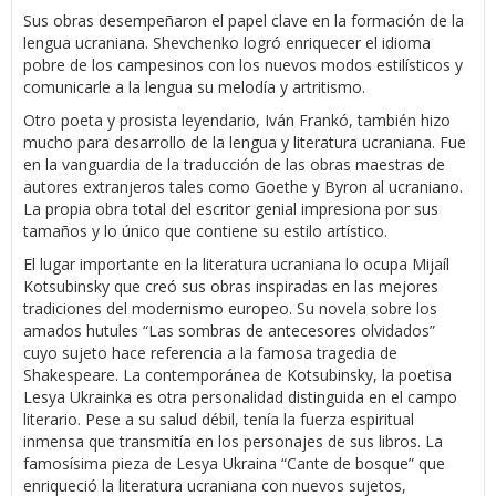
Sus obras desempeñaron el papel clave en la formación de la
lengua ucraniana. Shevchenko logró enriquecer el idioma
pobre de los campesinos con los nuevos modos estilísticos y
comunicarle a la lengua su melodía y artritismo.
Otro poeta y prosista leyendario, Iván Frankó, también hizo
mucho para desarrollo de la lengua y literatura ucraniana. Fue
en la vanguardia de la traducción de las obras maestras de
autores extranjeros tales como Goethe y Byron al ucraniano.
La propia obra total del escritor genial impresiona por sus
tamaños y lo único que contiene su estilo artístico.
El lugar importante en la literatura ucraniana lo ocupa Mijaíl
Kotsubinsky que creó sus obras inspiradas en las mejores
tradiciones del modernismo europeo. Su novela sobre los
amados hutules “Las sombras de antecesores olvidados”
cuyo sujeto hace referencia a la famosa tragedia de
Shakespeare. La contemporánea de Kotsubinsky, la poetisa
Lesya Ukrainka es otra personalidad distinguida en el campo
literario. Pese a su salud débil, tenía la fuerza espiritual
inmensa que transmitía en los personajes de sus libros. La
famosísima pieza de Lesya Ukraina “Cante de bosque” que
enriqueció la literatura ucraniana con nuevos sujetos,