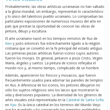
Probablemente, las obras artísticas ucranianas no han saltado
a la gloria mundial, sin embargo, representan lo característico
y lo único del talentoso pueblo ucraniano. Lo comprueban las
particulares exposiciones de numerosos museos del arte en
país que prestan la oportunidad de conocer las obras de
pintura, dibujo y escultura.
El arte ucraniano nació en los tiempos remotos de Rus de
Kiev
y justo entonces fue estrechamente ligado a la religión
cristiana que se convirtió en la fe principal del estado antiguo.
Las primeras piezas artísticas fueron iconos cuyos autores
fueron los monjes. En general, pintaron a Jesús Cristo, Virgen
María, ángeles y santos. La pintura de iconos reflejaba el
mundo rico y, al mismo tiempo, complicado de un hombre.
Además, aparecieron los frescos y mosaicos, que fueron
frecuentemente usados para adornar las paredes de templos
en Rus. A diferencia de los iconos, los pintores dibujaron no
sólo los sujetos religiosos sino los laicos que mostraron la
vida y diversiones populares. La diversidad de los géneros de
artes visuales está representada en la
Catedral de Santa Sofía
en
Kyiv
. Es la única catedral en los terrenos del Mundo Viejo
que ha guardado y ha conservado los ejemplos espléndidos