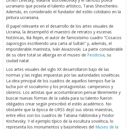
Dmitri Levitsky, Vladimir Borovikovsky y el famoso poeta
ucraniano que poseía el talento artístico, Taras Shevchenko.
Además, es considerado el fundador del estilo cotidiano en la
pintura ucraniana.
El papel relevante en el desarrollo de los artes visuales de
Ucrania, la desempeñó el maestro de retratos y escenas
históricas, Iliá Repin, el autor de famosísimo cuadro “Cosacos
zaporogos escribiendo una carta al Sultán” y, además, el
imponderable marinista, Iván Aivazovski. La parte considerable
de su obre total se alberga en el museo de
Feodosia
, su
ciudad natal.
Los artes visuales del siglo XX desarrollaron bajo de las
normas y las reglas impuestas por las autoridades soviéticas.
La idea principal de los cuadros de aquellos tiempos fue la
lucha por el socialismo y los protagonistas: campesinos y
obreros. Los artistas que acostumbraron pensar libremente y
buscar nuevas formas de la salida para su talento fueron
obligados crear según prescribió el estilo académico. No
obstante que la época de URSS dejó sus obras maestras,
entre ellos son los cuadros de Tatiana Yablonska y Fiodor
Krichevsky. Y el ejemplo típico de la escultura soviética, lo
representa los monumentos y bajorrelieves del
Museo de la