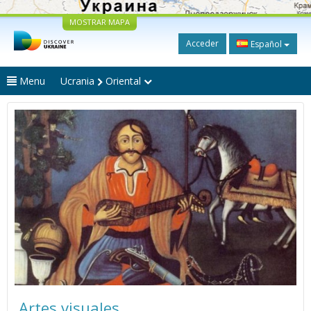
MOSTRAR MAPA
Acceder
Español
Menu
Ucrania
Oriental
Artes visuales