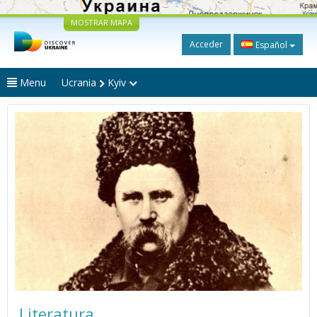
MOSTRAR MAPA
Acceder
Español
Menu
Ucrania
Kyiv
Literatura