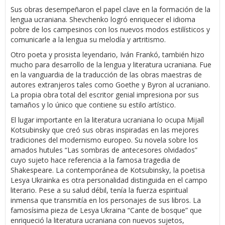
Sus obras desempeñaron el papel clave en la formación de la
lengua ucraniana. Shevchenko logró enriquecer el idioma
pobre de los campesinos con los nuevos modos estilísticos y
comunicarle a la lengua su melodía y artritismo.
Otro poeta y prosista leyendario, Iván Frankó, también hizo
mucho para desarrollo de la lengua y literatura ucraniana. Fue
en la vanguardia de la traducción de las obras maestras de
autores extranjeros tales como Goethe y Byron al ucraniano.
La propia obra total del escritor genial impresiona por sus
tamaños y lo único que contiene su estilo artístico.
El lugar importante en la literatura ucraniana lo ocupa Mijaíl
Kotsubinsky que creó sus obras inspiradas en las mejores
tradiciones del modernismo europeo. Su novela sobre los
amados hutules “Las sombras de antecesores olvidados”
cuyo sujeto hace referencia a la famosa tragedia de
Shakespeare. La contemporánea de Kotsubinsky, la poetisa
Lesya Ukrainka es otra personalidad distinguida en el campo
literario. Pese a su salud débil, tenía la fuerza espiritual
inmensa que transmitía en los personajes de sus libros. La
famosísima pieza de Lesya Ukraina “Cante de bosque” que
enriqueció la literatura ucraniana con nuevos sujetos,