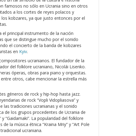
ron famosos no sólo en Ucrania sino en otros
vitados a los cortes de reyes polacos y
 los kobzares, ya que justo entonces por el
tas.
el principal instrumento de la nación
as que se distingue mucho por el sonido
ando el concierto de la banda de kobzares
uristas en
Kyiv
.
s compositores ucranianos. El fundador de la
dor del folklore ucraniano, Nicolái Lisenko.
meras óperas, obras para piano y orquestas.
 entre otros, cabe mencionar la estrella más
es géneros de rock y hip-hop hasta jazz.
yendarias de rock “Vopli Vidopliasova” y
e las tradiciones ucranianas y el sonido
ca de los grupos procedentes de Ucrania de
” y “Gaidamaki”. La popularidad del folklore
 de la música étnica “Kraina Mriy” y “Art Pole
tradicional ucraniana.