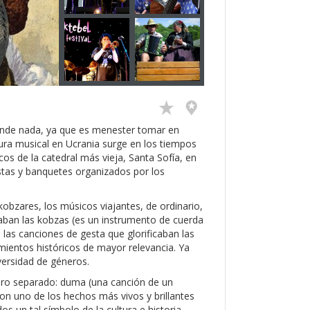
ende nada, ya que es menester tomar en
tura musical en Ucrania surge en los tiempos
s de la catedral más vieja, Santa Sofía, en
stas y banquetes organizados por los
kobzares, los músicos viajantes, de ordinario,
aban las kobzas (es un instrumento de cuerda
 las canciones de gesta que glorificaban las
mientos históricos de mayor relevancia. Ya
versidad de géneros.
ero separado: duma (una canción de un
on uno de los hechos más vivos y brillantes
s un tal símbolo de la cultura e historia