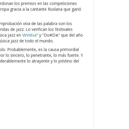
ardonan los premios en las competiciones
Europa gracia a la cantante Ruslana que ganó
probación viva de las palabra son los
as de jazz. Lo verifican los festivales
sica jazz en
Vinnitsa
” y “Do#Dж” que del año
úsica jazz de todo el mundo.
blo. Probablemente, es la causa primordial
 lo sincero, lo penetrante, lo más fuerte. Y
erablemente lo atrayente y lo prístino del