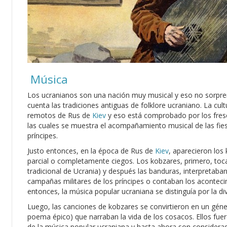
Música
Los ucranianos son una nación muy musical y eso no sorpr
cuenta las tradiciones antiguas de folklore ucraniano. La cul
remotos de Rus de
Kiev
y eso está comprobado por los fresco
las cuales se muestra el acompañamiento musical de las fie
príncipes.
Justo entonces, en la época de Rus de
Kiev
, aparecieron los 
parcial o completamente ciegos. Los kobzares, primero, toc
tradicional de Ucrania) y después las banduras, interpretaban
campañas militares de los príncipes o contaban los aconteci
entonces, la música popular ucraniana se distinguía por la di
Luego, las canciones de kobzares se convirtieron en un gén
poema épico) que narraban la vida de los cosacos. Ellos fuer
de la música popular ucraniana y hasta ahora son considerado