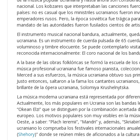
nacional. Los kobzares que interpretaban las canciones fue
países: no es casual que los ministriles ucranianos fueron in
emperadores rusos. Pero, la época soviética fue trágica para
mandato de las autoridades fueron fusilados cientos de artis
El instrumento musical nacional bandura, actualmente, queda 
ucraniana. Es un instrumento de cuerda pulsada de 65 cuerd
voluminoso y timbre elocuente. Se puede contemplarlo visit
reconocida internacionalmente: El coro nacional de los band
A la base de las obras folklóricas se formó la escuela de lo
música profesional ucraniana fue famoso pianista, colecciona
Merced a sus esfuerzos, la música ucraniana obtuvo sus pri
Justo entonces, saltaron a la fama los cantantes ucranianos,
brillante de la ópera ucraniana, Solomiya Krushelnytska.
La música moderna ucraniana está representada por diferent
Actualmente, los más populares en Ucrania son las bandas le
“Okean Elzi” que se distinguen por la combinación acertada d
europeo. Los motivos populares son muy visibles en la músi
Oeste, a saber: “Plach Ieremii”, “Mandri” y, además, “Skriabin
ucraniano lo comprueba los festivales internacionales anuales
(
Shehory
)” donde se reúnen miles de aficionados a la cultura 