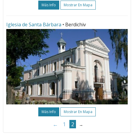
Más Info
Mostrar En Mapa
Iglesia de Santa Bárbara
• Berdichiv
Más Info
Mostrar En Mapa
←
1
2
→