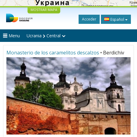
MOSTRAR MAPA
Acceder
Español
Menu
Ucrania
Central
Monasterio de los caramelitos descalzos
• Berdichiv