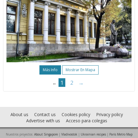
Más Info
Mostrar En Mapa
1
2
→
←
About us
Contact us
Cookies policy
Privacy policy
Advertise with us
Acceso para colegas
Nuestros proyectos:
About Singapore
|
Vladivostok
|
Ukrainian recipes
|
Paris Metro Map