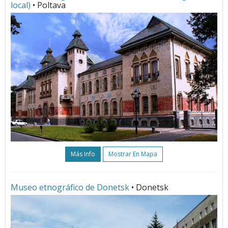
local)
• Poltava
Más Info
Mostrar En Mapa
Museo etnográfico de Donetsk
• Donetsk