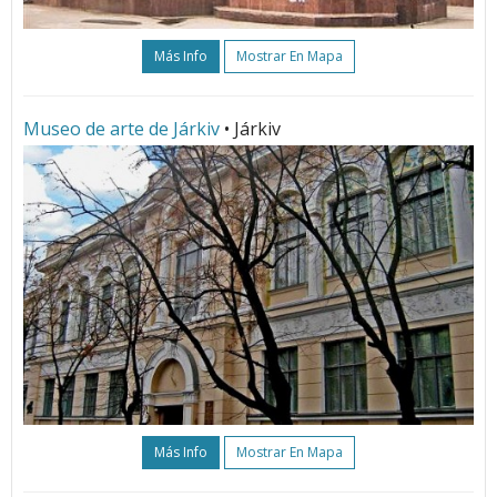
Más Info
Mostrar En Mapa
Museo de arte de Járkiv
• Járkiv
Más Info
Mostrar En Mapa