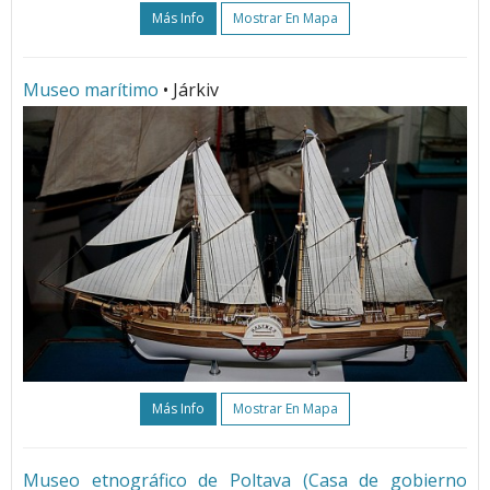
Más Info
Mostrar En Mapa
Museo marítimo
• Járkiv
Más Info
Mostrar En Mapa
Museo etnográfico de Poltava (Casa de gobierno