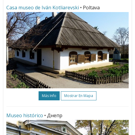
Casa museo de Iván Kotliarevski
• Poltava
Más Info
Mostrar En Mapa
Museo histórico
• Днепр