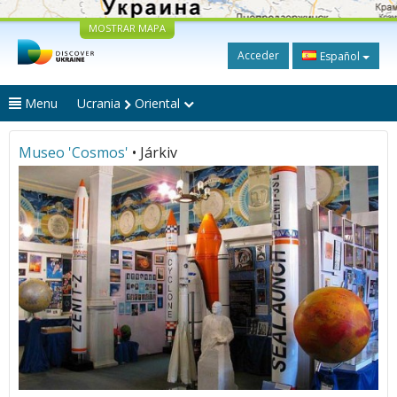
MOSTRAR MAPA
Acceder
Español
Menu
Ucrania
Oriental
Museo 'Cosmos'
• Járkiv