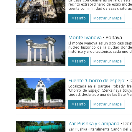
La Casa con Quimeras de Járkiv está f
recinto extraordinario de estilo moder
cuenta con infinidad de esas criaturas 
Más Info
Mostrar En Mapa
Monte Ivanova
• Poltava
El monte Ivanova es un sitio casi sa
núcleo histórico de la ciudad donde
histórico y arquitectónico, cada uno de
Más Info
Mostrar En Mapa
Fuente 'Chorro de espejo'
• 
Localizada en el parque Pobedy, fren
‘Chorro de Espejo’ (Zerkalnaya Struy
ciudad, declarado una de las Siete Mara
Más Info
Mostrar En Mapa
Zar Pushka y Campana
• Do
Zar Pushka (literalmente Cañón del Z