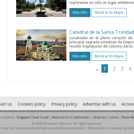
representa no sólo un lugar emblemáti
Más Info
Mostrar En Mapa
Catedral de la Santa Trinidad
Localizada en el pleno corazón de l
principal sagrada ortodoxa de Dnipr
recinto majestuoso de colores claros
Más Info
Mostrar En Mapa
1
2
3
4
←
act us
Cookies policy
Privacy policy
Advertise with us
Acces
s proyectos:
Singapore Travel Guide
|
Restaurants in Vladivostok
|
Ukrainian Cuisine
|
Rome Me
© 2026 Discover Ukraine. All right reserved.
ite may be reproduced without our written permission. The website is owned by Dis