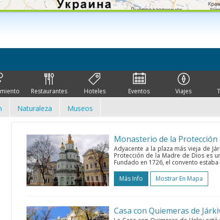
imiento
Restaurantes
Hoteles
Eventos
Viajes
n
Naturaleza
Museos
Monasterio de la Protección
Adyacente a la plaza más vieja de Jár
Protección de la Madre de Dios es u
Fundado en 1726, el convento estaba l
Más Info
Mostrar En Mapa
Casa con Quiemeras de Járki