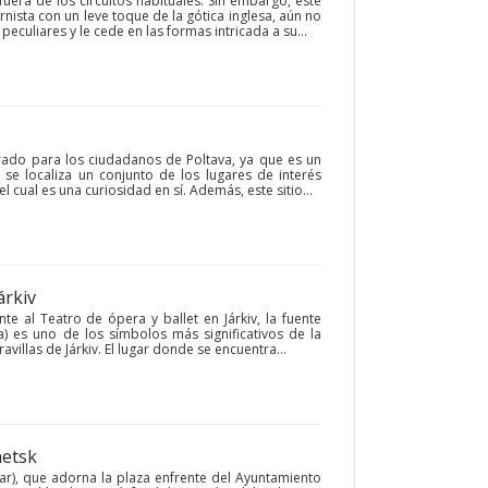
uera de los circuitos habituales. Sin embargo, este
nista con un leve toque de la gótica inglesa, aún no
peculiares y le cede en las formas intricada a su...
grado para los ciudadanos de Poltava, ya que es un
 se localiza un conjunto de los lugares de interés
l cual es una curiosidad en sí. Además, este sitio...
Járkiv
te al Teatro de ópera y ballet en Járkiv, la fuente
a) es uno de los símbolos más significativos de la
villas de Járkiv. El lugar donde se encuentra...
netsk
ar), que adorna la plaza enfrente del Ayuntamiento