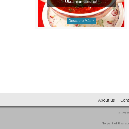
Ukrainian cuisine!
Descubre Más >
About us
Cont
Nuestro
No part of this s