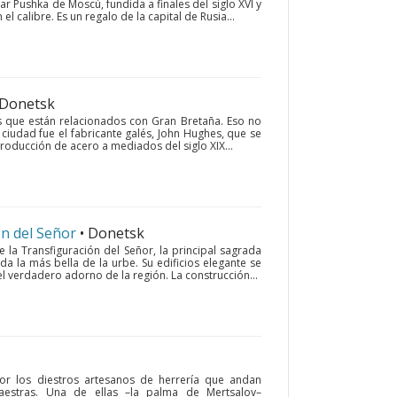
r Pushka de Moscú, fundida a finales del siglo XVI y
 calibre. Es un regalo de la capital de Rusia...
 Donetsk
 que están relacionados con Gran Bretaña. Eso no
ciudad fue el fabricante galés, John Hughes, que se
roducción de acero a mediados del siglo XIX...
ón del Señor
• Donetsk
e la Transfiguración del Señor, la principal sagrada
a la más bella de la urbe. Su edificios elegante se
el verdadero adorno de la región. La construcción...
r los diestros artesanos de herrería que andan
estras. Una de ellas –la palma de Mertsalov–