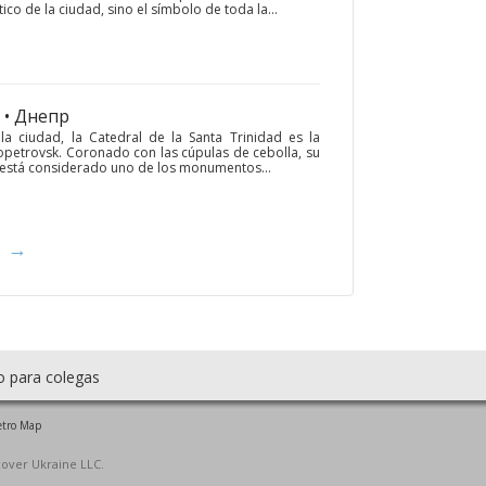
co de la ciudad, sino el símbolo de toda la...
• Днепр
a ciudad, la Catedral de la Santa Trinidad es la
opetrovsk. Coronado con las cúpulas de cebolla, su
 está considerado uno de los monumentos...
→
o para colegas
tro Map
cover Ukraine LLC.