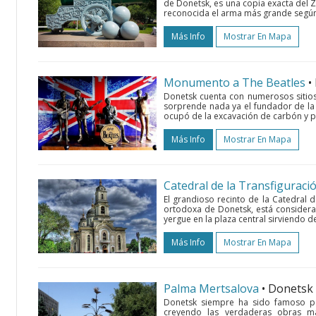
de Donetsk, es una copia exacta del Za
reconocida el arma más grande según el
Más Info
Mostrar En Mapa
Monumento a The Beatles
•
Donetsk cuenta con numerosos sitios
sorprende nada ya el fundador de la 
ocupó de la excavación de carbón y p
Más Info
Mostrar En Mapa
Catedral de la Transfiguraci
El grandioso recinto de la Catedral d
ortodoxa de Donetsk, está considerad
yergue en la plaza central sirviendo d
Más Info
Mostrar En Mapa
Palma Mertsalova
• Donetsk
Donetsk siempre ha sido famoso po
creyendo las verdaderas obras ma