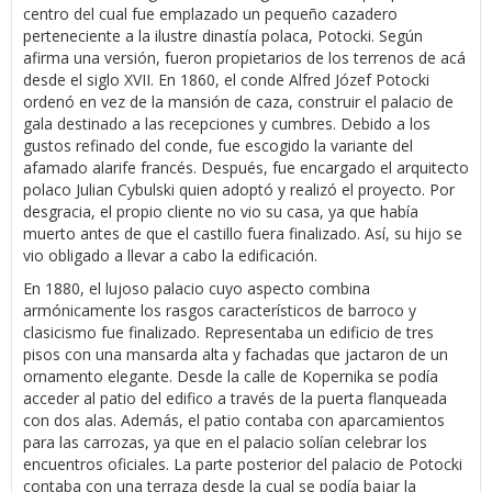
centro del cual fue emplazado un pequeño cazadero
perteneciente a la ilustre dinastía polaca, Potocki. Según
afirma una versión, fueron propietarios de los terrenos de acá
desde el siglo XVII. En 1860, el conde Alfred Józef Potocki
ordenó en vez de la mansión de caza, construir el palacio de
gala destinado a las recepciones y cumbres. Debido a los
gustos refinado del conde, fue escogido la variante del
afamado alarife francés. Después, fue encargado el arquitecto
polaco Julian Cybulski quien adoptó y realizó el proyecto. Por
desgracia, el propio cliente no vio su casa, ya que había
muerto antes de que el castillo fuera finalizado. Así, su hijo se
vio obligado a llevar a cabo la edificación.
En 1880, el lujoso palacio cuyo aspecto combina
armónicamente los rasgos característicos de barroco y
clasicismo fue finalizado. Representaba un edificio de tres
pisos con una mansarda alta y fachadas que jactaron de un
ornamento elegante. Desde la calle de Kopernika se podía
acceder al patio del edifico a través de la puerta flanqueada
con dos alas. Además, el patio contaba con aparcamientos
para las carrozas, ya que en el palacio solían celebrar los
encuentros oficiales. La parte posterior del palacio de Potocki
contaba con una terraza desde la cual se podía bajar la