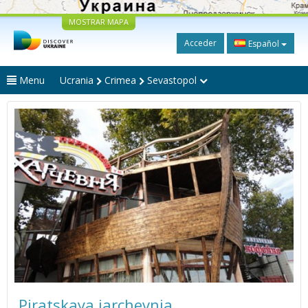
MOSTRAR MAPA
Acceder
Español
Menu
Ucrania
Crimea
Sevastopol
Piratskaya jarchevnia