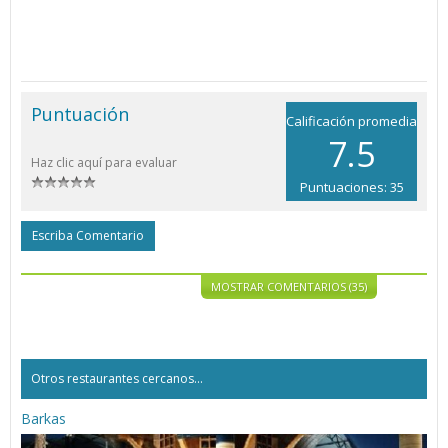
Puntuación
Calificación promedia
7.5
Haz clic aquí para evaluar
Puntuaciones: 35
Escriba Comentario
MOSTRAR COMENTARIOS (35)
Otros restaurantes cercanos...
Barkas