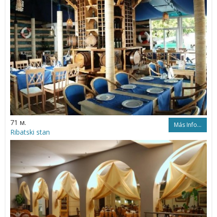
71 м.
Más Info...
Ribatski stan