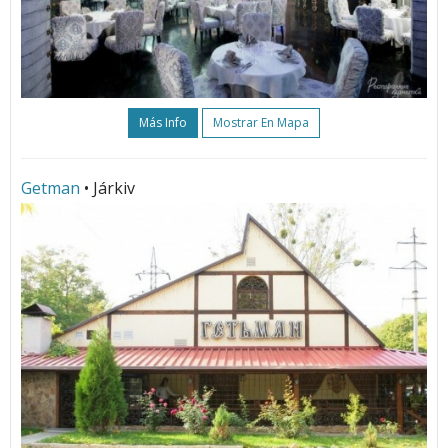
Más Info
Mostrar En Mapa
Getman
• Járkiv