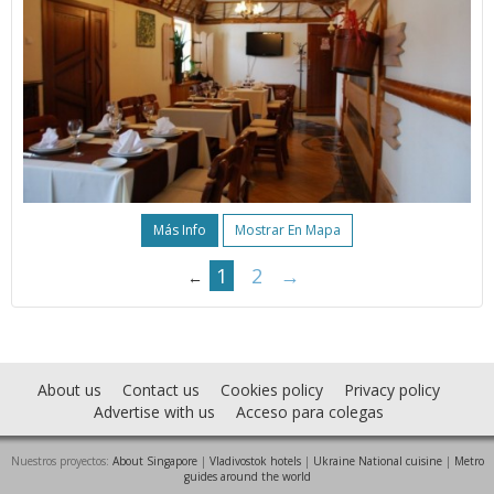
Más Info
Mostrar En Mapa
1
2
→
←
About us
Contact us
Cookies policy
Privacy policy
Advertise with us
Acceso para colegas
Nuestros proyectos:
About Singapore
|
Vladivostok hotels
|
Ukraine National cuisine
|
Metro
guides around the world