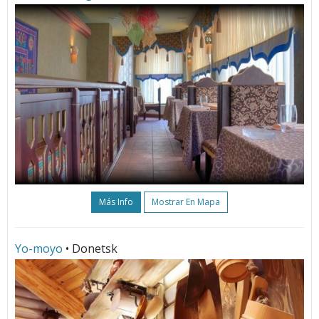
Más Info
Mostrar En Mapa
Yo-moyo
• Donetsk