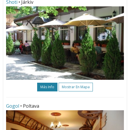
Shoti
• Járkiv
Más Info
Mostrar En Mapa
Gogol
• Poltava