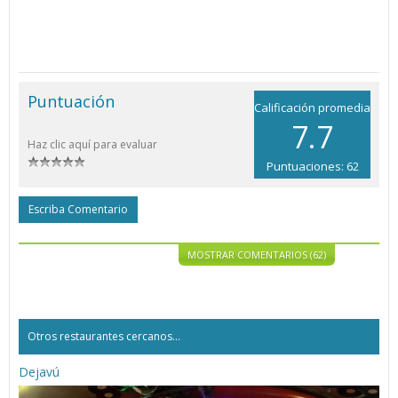
Puntuación
Calificación promedia
7.7
Haz clic aquí para evaluar
Puntuaciones: 62
Escriba Comentario
MOSTRAR COMENTARIOS (62)
Otros restaurantes cercanos...
Dejavú