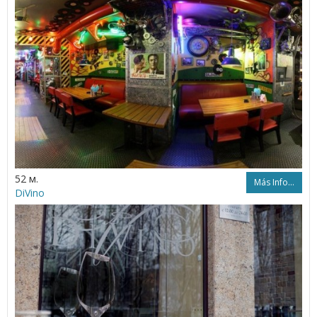
52 м.
Más Info...
DiVino