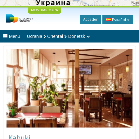
MOSTRAR MAPA
Acceder
Español
Menu
Ucrania
Oriental
Donetsk
Kabuki