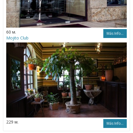
60 м.
Más Info...
Mojito Club
229 м.
Más Info...