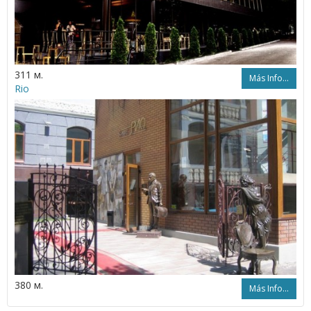
311 м.
Más Info...
Rio
380 м.
Más Info...