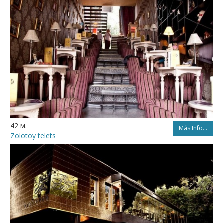
42 м.
Más Info...
Zolotoy telets