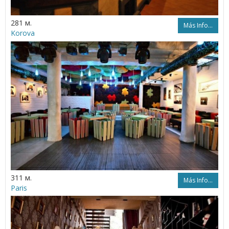
281 м.
Más Info...
Korova
311 м.
Más Info...
Paris