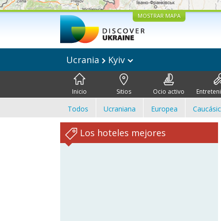
MOSTRAR MAPA
Ucrania
Kyiv
Inicio
Sitios
Ocio activo
Entreten
Todos
Ucraniana
Europea
Caucási
Los hoteles mejores