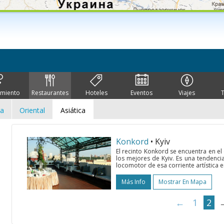
imiento
Restaurantes
Hoteles
Eventos
Viajes
ca
Oriental
Asiática
Konkord
• Kyiv
El recinto Konkord se encuentra en el
los mejores de Kyiv. Es una tendenci
locomotor de esa corriente artística e
Más Info
Mostrar En Mapa
←
1
2