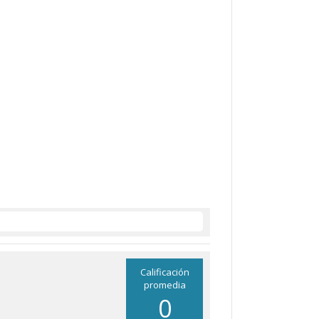
Calificación
promedia
0