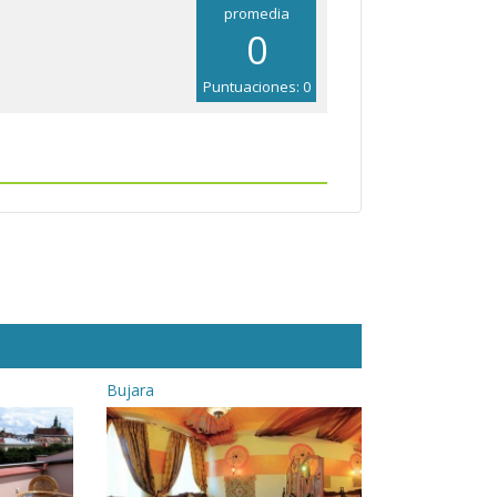
promedia
0
Puntuaciones: 0
Bujara