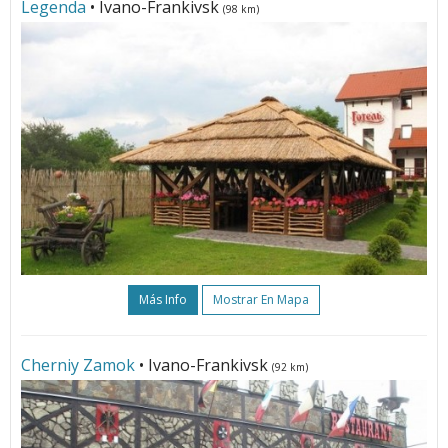
Legenda
• Ivano-Frankivsk
(98 km)
Más Info
Mostrar En Mapa
Cherniy Zamok
• Ivano-Frankivsk
(92 km)