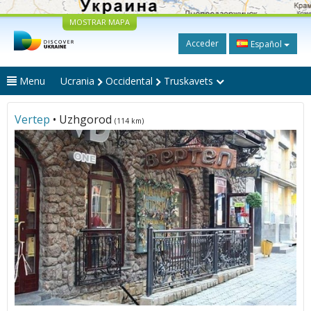
MOSTRAR MAPA
Acceder
Español
Menu
Ucrania
Occidental
Truskavets
Vertep
• Uzhgorod
(114 km)