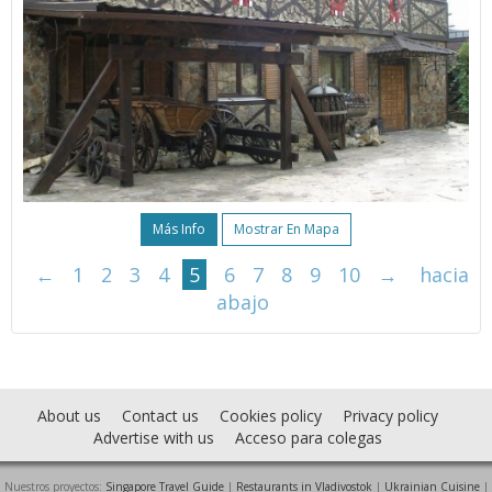
Más Info
Mostrar En Mapa
←
1
2
3
4
5
6
7
8
9
10
→
hacia
abajo
About us
Contact us
Cookies policy
Privacy policy
Advertise with us
Acceso para colegas
Nuestros proyectos:
Singapore Travel Guide
|
Restaurants in Vladivostok
|
Ukrainian Cuisine
|