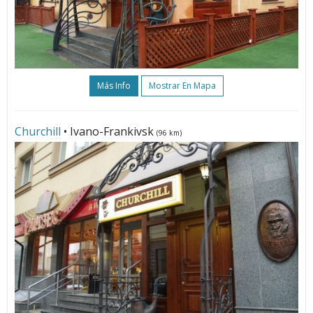
Más Info
Mostrar En Mapa
Churchill
• Ivano-Frankivsk
(96 km)