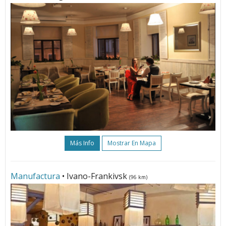
Más Info
Mostrar En Mapa
Manufactura
• Ivano-Frankivsk
(96 km)