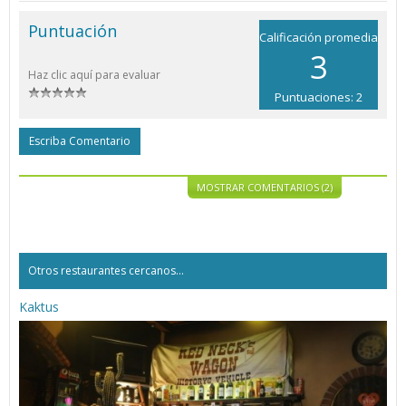
Puntuación
Calificación promedia
3
Haz clic aquí para evaluar
Puntuaciones: 2
Escriba Comentario
MOSTRAR COMENTARIOS (2)
Otros restaurantes cercanos...
Kaktus