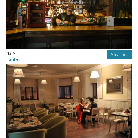
43 м.
Más Info...
Fanfan