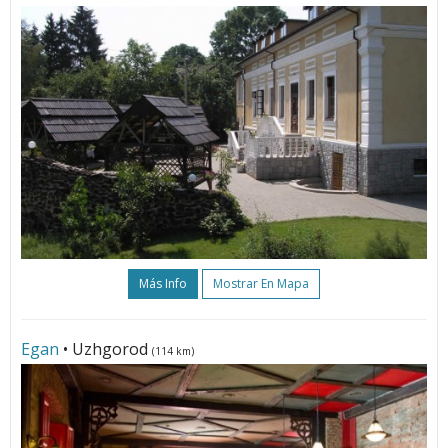
Más Info
Mostrar En Mapa
Egan
• Uzhgorod
(114 km)