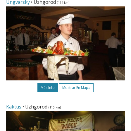
Ungvarsky
• Uzhgorod
(114 km)
Más Info
Mostrar En Mapa
Kaktus
• Uzhgorod
(115 km)