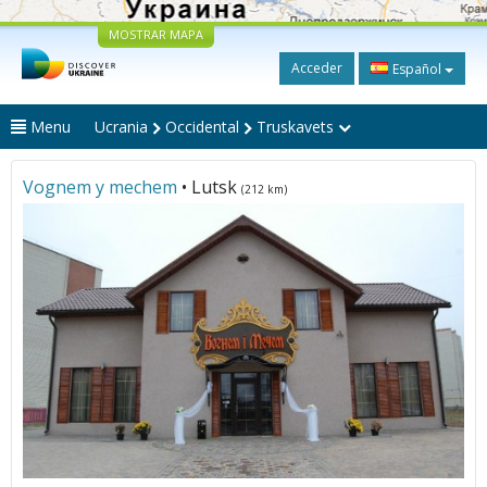
MOSTRAR MAPA
Acceder
Español
Menu
Ucrania
Occidental
Truskavets
Vognem y mechem
• Lutsk
(212 km)