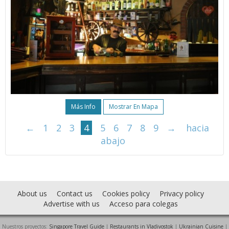
Más Info
Mostrar En Mapa
←
1
2
3
4
5
6
7
8
9
→
hacia
abajo
About us
Contact us
Cookies policy
Privacy policy
Advertise with us
Acceso para colegas
Nuestros proyectos:
Singapore Travel Guide
|
Restaurants in Vladivostok
|
Ukrainian Cuisine
|