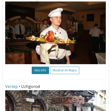
Más Info
Mostrar En Mapa
Vertep
• Uzhgorod