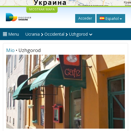
MOSTRAR MAPA
Acceder
Español
Menu
Ucrania
Occidental
Uzhgorod
Mio
• Uzhgorod