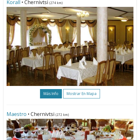
Korall
• Chernivtsi
(274 km)
Más Info
Mostrar En Mapa
Maestro
• Chernivtsi
(272 km)