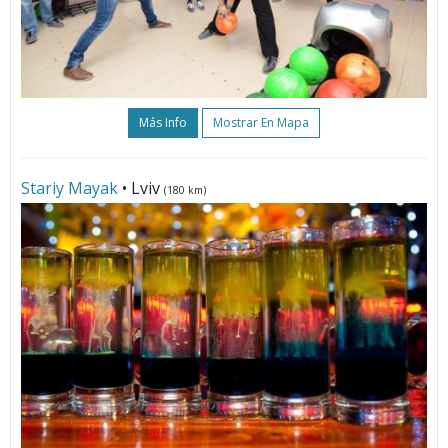
Más Info
Mostrar En Mapa
Stariy Mayak
• Lviv
(180 km)