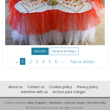
Más Info
Mostrar En Mapa
1
2
3
4
5
6
→
hacia abajo
←
About us
Contact us
Cookies policy
Privacy policy
Advertise with us
Acceso para colegas
Nuestros proyectos:
About Singapore
|
Vladivostok
|
Ukrainian recipes
|
Paris Metro Map
© 2026 Discover Ukraine. All right reserved.