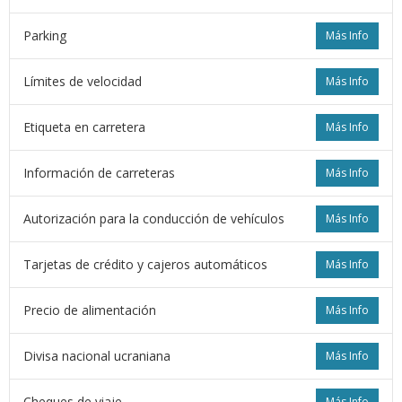
Parking
Más Info
Límites de velocidad
Más Info
Etiqueta en carretera
Más Info
Información de carreteras
Más Info
Autorización para la conducción de vehículos
Más Info
Tarjetas de crédito y cajeros automáticos
Más Info
Precio de alimentación
Más Info
Divisa nacional ucraniana
Más Info
Cheques de viaje
Más Info