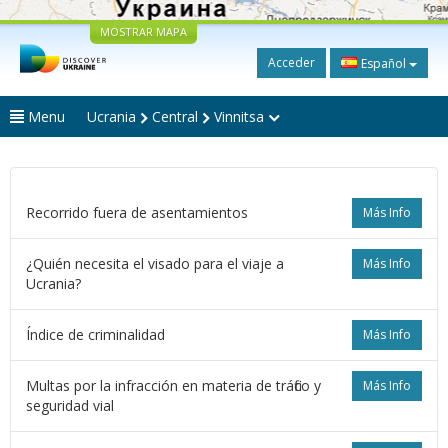
MOSTRAR MAPA
Acceder
Español
Menu
Ucrania
Central
Vinnitsa
Recorrido fuera de asentamientos
Más Info
¿Quién necesita el visado para el viaje a
Más Info
Ucrania?
Índice de criminalidad
Más Info
Multas por la infracción en materia de tráfico y
Más Info
seguridad vial