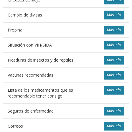
Cambio de divisas
Más Info
Propina
Más Info
Situación con VIH/SIDA
Más Info
Picaduras de insectos y de reptiles
Más Info
Vacunas recomendadas
Más Info
Lista de los medicamentos que es
Más Info
recomendable tener consigo
Seguros de enfermedad
Más Info
Correos
Más Info