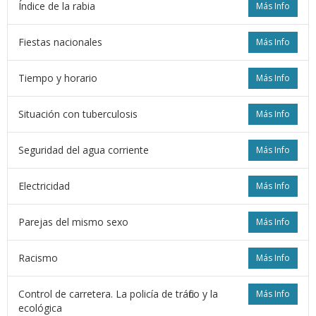
Índice de la rabia
Más Info
Fiestas nacionales
Más Info
Tiempo y horario
Más Info
Situación con tuberculosis
Más Info
Seguridad del agua corriente
Más Info
Electricidad
Más Info
Parejas del mismo sexo
Más Info
Racismo
Más Info
Control de carretera. La policía de tráfico y la
Más Info
ecológica