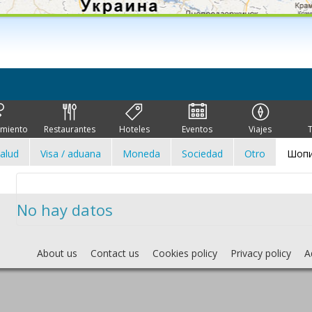
imiento
Restaurantes
Hoteles
Eventos
Viajes
alud
Visa / aduana
Moneda
Sociedad
Otro
Шопи
No hay datos
About us
Contact us
Cookies policy
Privacy policy
A