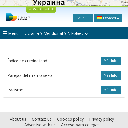
MOSTRAR MAPA
Acceder
Español
Menu
Ucrania
Meridional
Nikolaev
Índice de criminalidad
Más Info
Parejas del mismo sexo
Más Info
Racismo
Más Info
About us
Contact us
Cookies policy
Privacy policy
Advertise with us
Acceso para colegas