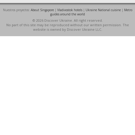
Nuestros proyectos:
About Singapore
|
Vladivostok hotels
|
Ukraine National cuisine
|
Metro
guides around the world
© 2026 Discover Ukraine. All right reserved.
No part of this site may be reproduced without our written permission. The
website is owned by Discover Ukraine LLC.