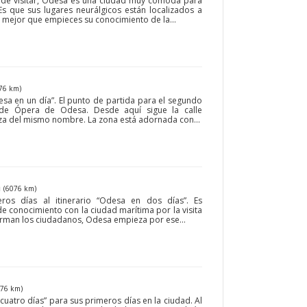
 de visitar, Odesa es una ciudad muy cómoda para
Es que sus lugares neurálgicos están localizados a
s mejor que empieces su conocimiento de la...
76 km)
desa en un día”. El punto de partida para el segundo
o de Ópera de Odesa. Desde aquí sigue la calle
laza del mismo nombre. La zona está adornada con...
a
(6076 km)
os días al itinerario “Odesa en dos días”. Es
de conocimiento con la ciudad marítima por la visita
irman los ciudadanos, Odesa empieza por ese...
076 km)
cuatro días” para sus primeros días en la ciudad. Al