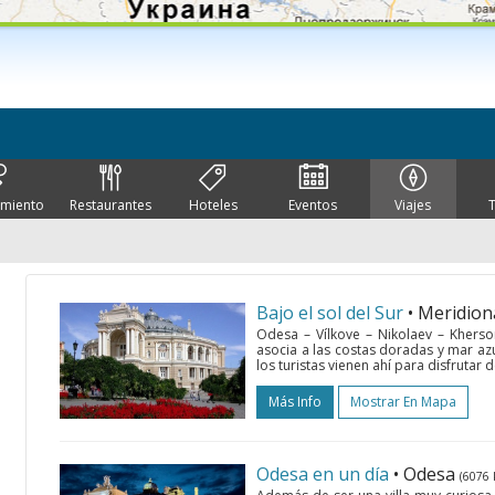
imiento
Restaurantes
Hoteles
Eventos
Viajes
Bajo el sol del Sur
• Meridion
Odesa – Vílkove – Nikolaev – Kherso
asocia a las costas doradas y mar a
los turistas vienen ahí para disfrutar d
Más Info
Mostrar En Mapa
Odesa en un día
• Odesa
(6076 