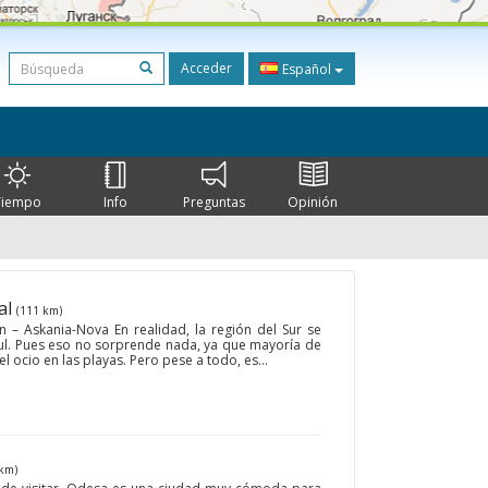
Acceder
Español
Tiempo
Info
Preguntas
Opinión
al
(111 km)
n – Askania-Nova En realidad, la región del Sur se
zul. Pues eso no sorprende nada, ya que mayoría de
el ocio en las playas. Pero pese a todo, es...
km)