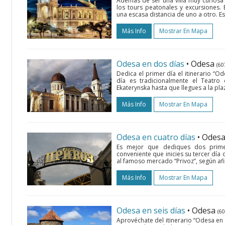
Además de ser una villa muy curiosa
los tours peatonales y excursiones. 
una escasa distancia de uno a otro. E
Más Info
Mostrar En Mapa
Odesa en dos días
• Odesa
(60
Dedica el primer día el itinerario “O
día es tradicionalmente el Teatr
Ekaterynska hasta que llegues a la p
Más Info
Mostrar En Mapa
Odesa en cuatro días
• Odes
Es mejor que dediques dos primer
conveniente que inicies su tercer día 
al famoso mercado “Privoz”, según af
Más Info
Mostrar En Mapa
Odesa en seis días
• Odesa
(6
Aprovéchate del itinerario “Odesa en 