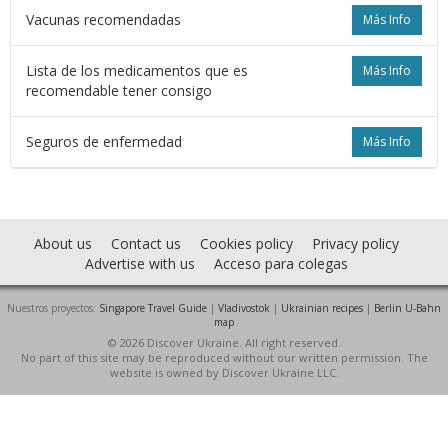
Vacunas recomendadas
Más Info
Lista de los medicamentos que es
Más Info
recomendable tener consigo
Seguros de enfermedad
Más Info
About us
Contact us
Cookies policy
Privacy policy
Advertise with us
Acceso para colegas
Nuestros proyectos:
Singapore Travel Guide
|
Vladivostok
|
Ukrainian recipes
|
Berlin U-Bahn
map
© 2026 Discover Ukraine. All right reserved.
No part of this site may be reproduced without our written permission. The
website is owned by Discover Ukraine LLC.