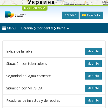
MOSTRAR MAPA
Acceder
Español
Menu
Ucrania
Occidental
Rivne
Índice de la rabia
Más Info
Situación con tuberculosis
Más Info
Seguridad del agua corriente
Más Info
Situación con VIH/SIDA
Más Info
Picaduras de insectos y de reptiles
Más Info