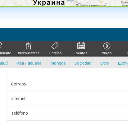
imiento
Restaurantes
Hoteles
Eventos
Viajes
alud
Visa / aduana
Moneda
Sociedad
Otro
Шопи
Correos
Internet
Teléfono