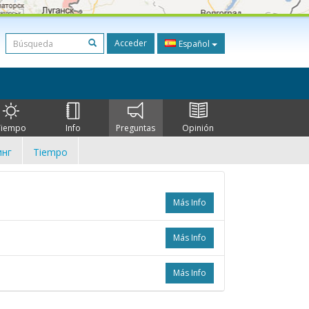
Acceder
Español
Tiempo
Info
Preguntas
Opinión
нг
Tiempo
Más Info
Más Info
Más Info