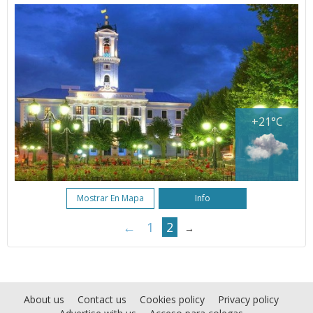
+21°C
Mostrar En Mapa
Info
←
1
2
→
About us
Contact us
Cookies policy
Privacy policy