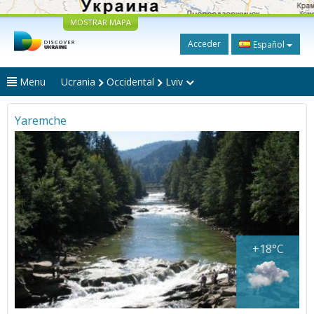
MOSTRAR MAPA
Acceder
Español
Menu
Ucrania
Occidental
Lviv
Yaremche
+18°C