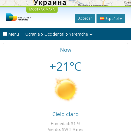
MOSTRAR MAPA
Acceder
Español
Menu
Ucrania
Occidental
Yaremche
Now
+21°C
Cielo claro
Humedad: 51 %
Viento: SW 2.9 m/s