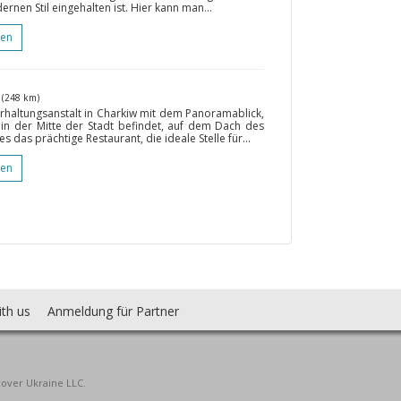
ernen Stil eingehalten ist. Hier kann man...
gen
w
(248 km)
rhaltungsanstalt in Charkiw mit dem Panoramablick,
 in der Mitte der Stadt befindet, auf dem Dach des
 das prächtige Restaurant, die ideale Stelle für...
gen
ith us
Anmeldung für Partner
cover Ukraine LLC.