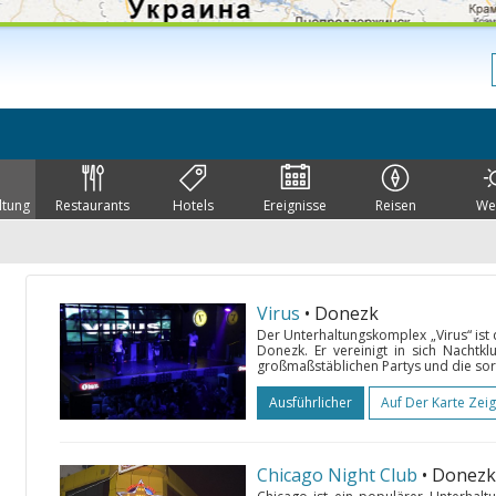
ltung
Restaurants
Hotels
Ereignisse
Reisen
We
Virus
• Donezk
Der Unterhaltungskomplex „Virus“ ist
Donezk. Er vereinigt in sich Nachtkl
großmaßstäblichen Partys und die sorg
Ausführlicher
Auf Der Karte Zei
Chicago Night Club
• Donezk