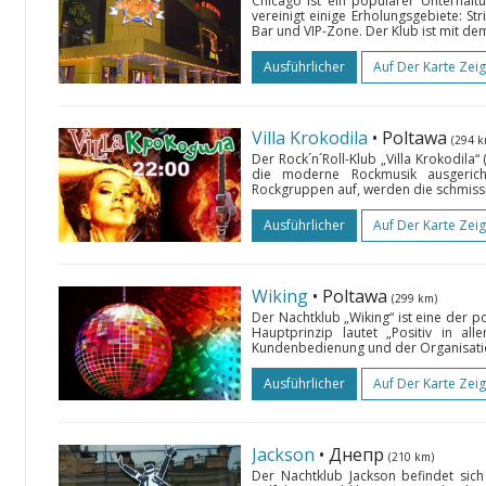
Chicago ist ein populärer Unterhalt
vereinigt einige Erholungsgebiete: St
Bar und VIP-Zone. Der Klub ist mit de
Ausführlicher
Auf Der Karte Zei
Villa Krokodila
• Poltawa
(294 k
Der Rock´n´Roll-Klub „Villa Krokodila“
die moderne Rockmusik ausgericht
Rockgruppen auf, werden die schmiss
Ausführlicher
Auf Der Karte Zei
Wiking
• Poltawa
(299 km)
Der Nachtklub „Wiking“ ist eine der p
Hauptprinzip lautet „Positiv in al
Kundenbedienung und der Organisation
Ausführlicher
Auf Der Karte Zei
Jackson
• Днепр
(210 km)
Der Nachtklub Jackson befindet sic