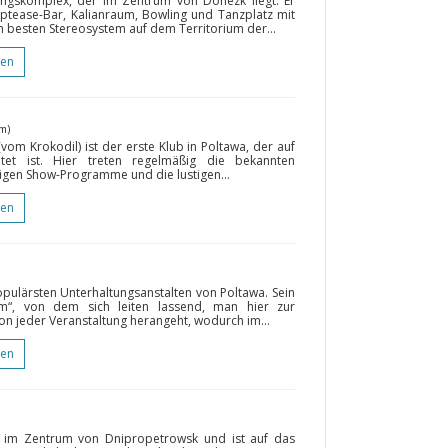
ungskomplex, der im Zentrum von Donezk liegt. Er
riptease-Bar, Kalianraum, Bowling und Tanzplatz mit
m besten Stereosystem auf dem Territorium der...
gen
m)
 (vom Krokodil) ist der erste Klub in Poltawa, der auf
et ist. Hier treten regelmäßig die bekannten
igen Show-Programme und die lustigen...
gen
opulärsten Unterhaltungsanstalten von Poltawa. Sein
lem“, von dem sich leiten lassend, man hier zur
 jeder Veranstaltung herangeht, wodurch im...
gen
h im Zentrum von Dnipropetrowsk und ist auf das