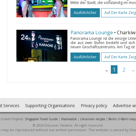
Mitte der Stadt, die vollständig im mod
Ausführlicher
Auf Der Karte Zei
Panorama Lounge
• Charki
Panorama Lounge ist die einzige Unte
die aus zwei Stufen besteht und sich
neuen Geschäftszentrums. Am Tag ist es
Ausführlicher
Auf Der Karte Zei
1
2
→
←
d Services
Supporting Organisations
Privacy policy
Advertise w
Unsere Projekte:
Singapore Travel Guide
|
Vladivostok
|
Ukrainian recipes
|
Berlin U-Bahn map
© 2026 Discover Ukraine. All right reserved.
ite may be reproduced without our written permission. The website is owned by Dis