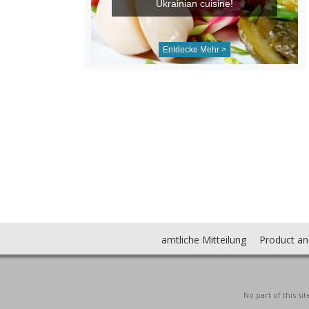
Ukrainian cuisine!
Entdecke Mehr >
amtliche Mitteilung
Product an
No part of this s