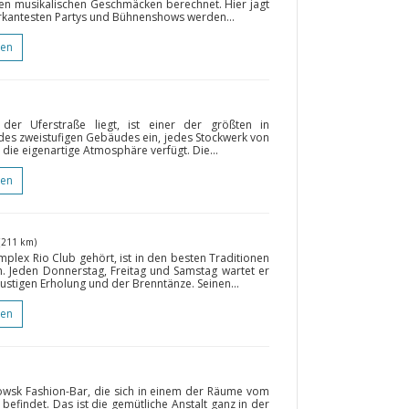
enen musikalischen Geschmäcken berechnet. Hier jagt
markantesten Partys und Bühnenshows werden...
gen
der Uferstraße liegt, ist einer der größten in
es zweistufigen Gebäudes ein, jedes Stockwerk von
die eigenartige Atmosphäre verfügt. Die...
gen
(211 km)
plex Rio Club gehört, ist in den besten Traditionen
n. Jeden Donnerstag, Freitag und Samstag wartet er
lustigen Erholung und der Brenntänze. Seinen...
gen
rowsk Fashion-Bar, die sich in einem der Räume vom
befindet. Das ist die gemütliche Anstalt ganz in der