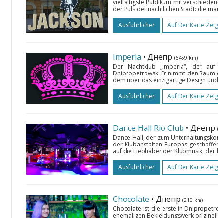
vielfältigste Publikum mit verschied
der Puls der nächtlichen Stadt: die 
Ausführlicher
Auf Der Karte Zei
Imperia
• Днепр
(6459 km)
Der Nachtklub „Imperia“, der auf 
Dnipropetrowsk. Er nimmt den Raum d
dem über das einzigartige Design und 
Ausführlicher
Auf Der Karte Zei
Dance Hall Rio Club
• Днепр
Dance Hall, der zum Unterhaltungskom
der Klubanstalten Europas geschaffe
auf die Liebhaber der Klubmusik, der 
Ausführlicher
Auf Der Karte Zei
Chocolate
• Днепр
(210 km)
Chocolate ist die erste in Dnipropet
ehemaligen Bekleidungswerk originell 