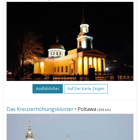
Ausführlicher
Auf Der Karte Zeigen
Das Kreuzerhöhungskloster
• Poltawa
(294 km)