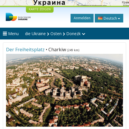
KARTE ZEIGEN
Anmelden
Deutsch
Menu
die Ukraine
Osten
Donezk
Der Freiheitsplatz
• Charkiw
(249 km)