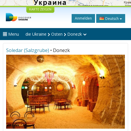
KARTE ZEIGEN
Anmelden
Deutsch
Menu
die Ukraine
Osten
Donezk
Soledar (Salzgrube)
• Donezk